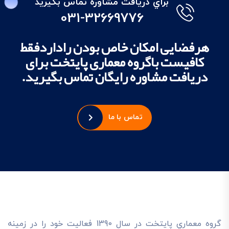
براي دريافت مشاوره تماس بگيريد
031-32669776
هرفضایی امکان خاص بودن راداردفقط
کافیست باگروه معماری پایتخت برای
دریافت مشاوره رایگان تماس بگیرید.
تماس با ما
گروه معماري پايتخت در سال 1390 فعاليت خود را در زمينه