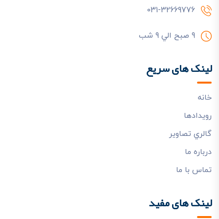
031-32669776
9 صبح الي 9 شب
لینک های سریع
خانه
رويدادها
گالري تصاوير
درباره ما
تماس با ما
لینک های مفید