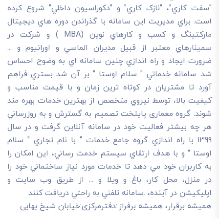
"سفت کاري"، "نازک کاري" و "دکوراسيون داخلي" شروع کرده
است. براي مديريت اين سامانه با گذراندن دوره هاي ديجيتال
مارکتينگ و کسب و کارهاي نوين (MBA ) و شرکت در
سمينارهاي معتبر از قبيل مديران الماسي و اورانيوم و ...
ضرورت ايجاد و راه اندازي چنين سامانه اي به وضوح احساس
شد. سامانه خدماتي " سلام اوستا " بر آن شد بستري فراهم
آورد تا مشتريان در کوتاه ترين زمان و با قيمت مناسب و
کيفيت بالا، توسط نيروي متخصص از بهترين خدمات بهره مند
شوند. گروه معماری پایتخت تصميم به گسترش و به روزرساني
هر چه بيشتر فعاليت خود در سامانه آنلاين گرفت و در سال
1399 با راه اندازي گروه جامع خدمات " با نام تجاري " سلام
اوستا " و با هدف ارتقاي سيستم خدمت رساني، اين امکان را
به کاربران خود مي دهد تا خدمات مورد نياز ساختماني خود را
در منزل، محل کار، باغ و ويلا و ... از طريق وب سايت و
اپليکيشن در آينده، .سامانه تلفني به راحتي دريافت کنند
هميشه برقرار، هميشه برفراز.:دفترمرکزی:خیابان شیخ بهایی