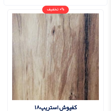
0% تخفیف
کفپوش استریپ18