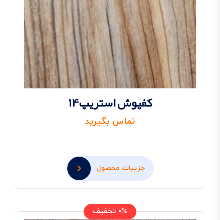
کفپوش استریپ14
تماس بگیرید
جزییات محصول
0% تخفیف