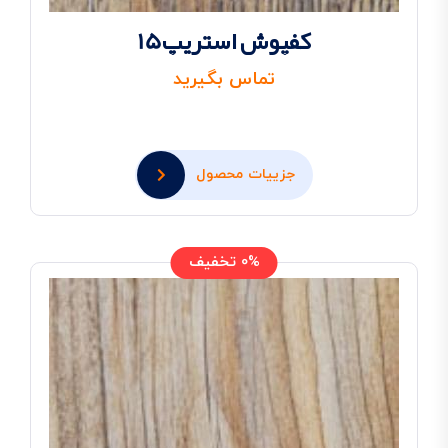
کفپوش استریپ15
تماس بگیرید
جزییات محصول
0% تخفیف