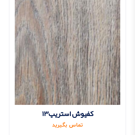
کفپوش استریپ13
تماس بگیرید