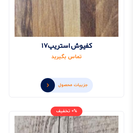
کفپوش استریپ17
تماس بگیرید
جزییات محصول
0% تخفیف