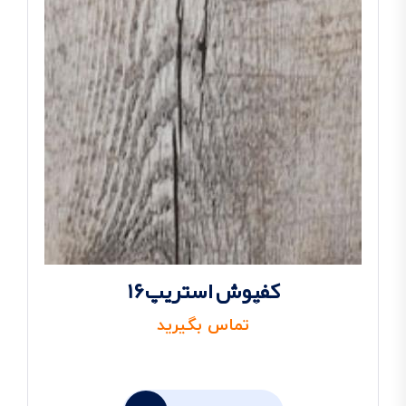
کفپوش استریپ16
تماس بگیرید