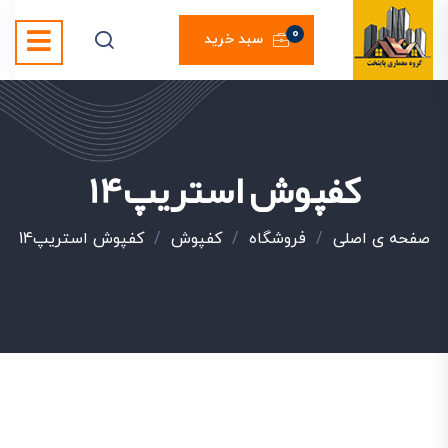
0
سبد خرید
کفپوش استریپ14
صفحه ی اصلی
/
فروشگاه
/
کفپوش
/
کفپوش استریپ14