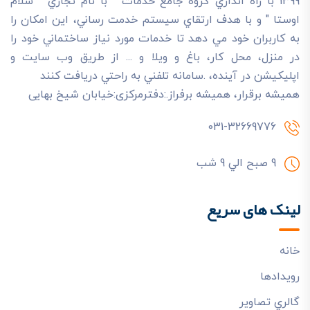
1399 با راه اندازي گروه جامع خدمات " با نام تجاري " سلام
اوستا " و با هدف ارتقاي سيستم خدمت رساني، اين امکان را
به کاربران خود مي دهد تا خدمات مورد نياز ساختماني خود را
در منزل، محل کار، باغ و ويلا و ... از طريق وب سايت و
اپليکيشن در آينده، .سامانه تلفني به راحتي دريافت کنند
هميشه برقرار، هميشه برفراز.:دفترمرکزی:خیابان شیخ بهایی
031-32669776
9 صبح الي 9 شب
لینک های سریع
خانه
رويدادها
گالري تصاوير