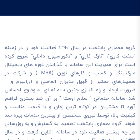
گروه معماري پايتخت در سال 1390 فعاليت خود را در زمينه
"سفت کاري"، "نازک کاري" و "دکوراسيون داخلي" شروع کرده
است. براي مديريت اين سامانه با گذراندن دوره هاي ديجيتال
مارکتينگ و کسب و کارهاي نوين (MBA ) و شرکت در
سمينارهاي معتبر از قبيل مديران الماسي و اورانيوم و ...
ضرورت ايجاد و راه اندازي چنين سامانه اي به وضوح احساس
شد. سامانه خدماتي " سلام اوستا " بر آن شد بستري فراهم
آورد تا مشتريان در کوتاه ترين زمان و با قيمت مناسب و
کيفيت بالا، توسط نيروي متخصص از بهترين خدمات بهره مند
شوند. گروه معماری پایتخت تصميم به گسترش و به روزرساني
هر چه بيشتر فعاليت خود در سامانه آنلاين گرفت و در سال