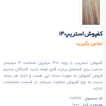
کفپوش استریپ14
تماس بگیرید
کفپوش استریپ با رویه 400 میکرون ضخامت 3 میلیمتر
مناسب برای فضاهای پرتردد قابل توجه بازديد کنندگان محترم
فروش کفپوش به صورت بسته ايي هست و اندزه هر بسته
نسبت به نوع کفپوش متفاوت ميباشد در قسمت مشخصات
اندازه...
کد محصول :
202717
موجودی انبار :
1000