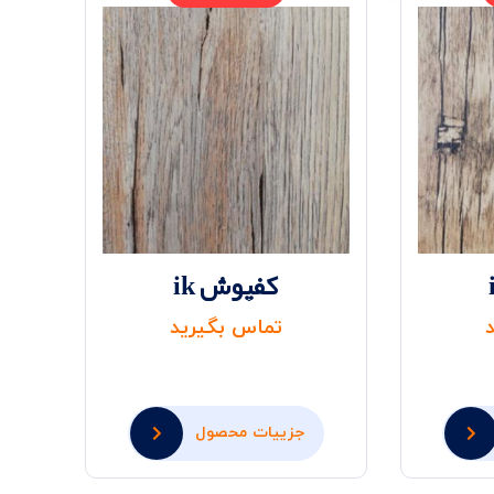
کفپوش ik
تماس بگیرید
جزییات محصول