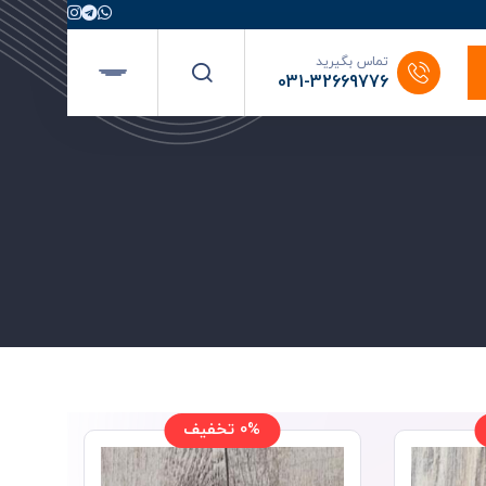
تماس بگیرید
031-32669776
0% تخفیف