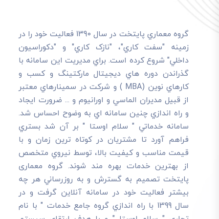
گروه معماري پايتخت در سال 1390 فعاليت خود را در
زمينه "سفت کاري"، "نازک کاري" و "دکوراسيون
داخلي" شروع کرده است. براي مديريت اين سامانه با
گذراندن دوره هاي ديجيتال مارکتينگ و کسب و
کارهاي نوين (MBA ) و شرکت در سمينارهاي معتبر
از قبيل مديران الماسي و اورانيوم و ... ضرورت ايجاد
و راه اندازي چنين سامانه اي به وضوح احساس شد.
سامانه خدماتي " سلام اوستا " بر آن شد بستري
فراهم آورد تا مشتريان در کوتاه ترين زمان و با
قيمت مناسب و کيفيت بالا، توسط نيروي متخصص
از بهترين خدمات بهره مند شوند. گروه معماری
پایتخت تصميم به گسترش و به روزرساني هر چه
بيشتر فعاليت خود در سامانه آنلاين گرفت و در
سال 1399 با راه اندازي گروه جامع خدمات " با نام
تجاري " سلام اوستا " و با هدف ارتقاي سيستم