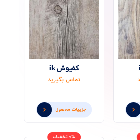
کفپوش ik
تماس بگیرید
جزییات محصول
0% تخفیف