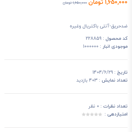
1,650,000 تومان
1,650,000 تومان
ضدحریق-آنتی باکتریال وغیره
کد محصول :
228859
موجودی انبار :
1000000
تاریخ :
1404/6/29
تعداد نمایش :
403 بازدید
تعداد نظرات :
0 نظر
امتیازدهی :