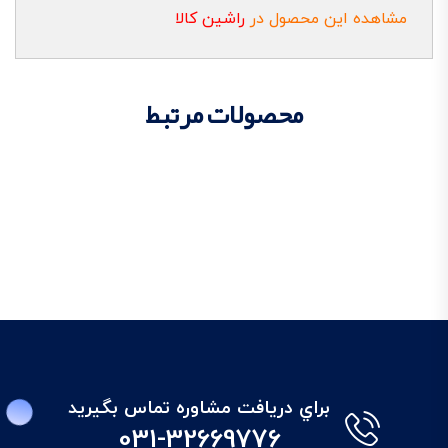
مشاهده این محصول در
راشین کالا
محصولات مرتبط
براي دريافت مشاوره تماس بگيريد
031-32669776