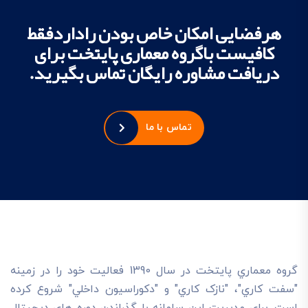
هرفضایی امکان خاص بودن راداردفقط
کافیست باگروه معماری پایتخت برای
دریافت مشاوره رایگان تماس بگیرید.
تماس با ما
گروه معماري پايتخت در سال 1390 فعاليت خود را در زمينه
"سفت کاري"، "نازک کاري" و "دکوراسيون داخلي" شروع کرده
است. براي مديريت اين سامانه با گذراندن دوره هاي ديجيتال