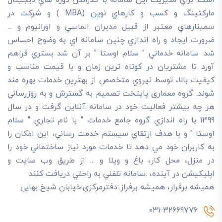
مارکتينگ و کسب و کارهاي نوين (MBA ) و شرکت در
سمينارهاي معتبر از قبيل مديران الماسي و اورانيوم و ...
ضرورت ايجاد و راه اندازي چنين سامانه اي به وضوح احساس
شد. سامانه خدماتي " سلام اوستا " بر آن شد بستري فراهم
آورد تا مشتريان در کوتاه ترين زمان و با قيمت مناسب و
کيفيت بالا، توسط نيروي متخصص از بهترين خدمات بهره مند
شوند. گروه معماری پایتخت تصميم به گسترش و به روزرساني
هر چه بيشتر فعاليت خود در سامانه آنلاين گرفت و در سال
1399 با راه اندازي گروه جامع خدمات " با نام تجاري " سلام
اوستا " و با هدف ارتقاي سيستم خدمت رساني، اين امکان را
به کاربران خود مي دهد تا خدمات مورد نياز ساختماني خود را
در منزل، محل کار، باغ و ويلا و ... از طريق وب سايت و
اپليکيشن در آينده، .سامانه تلفني به راحتي دريافت کنند
هميشه برقرار، هميشه برفراز.:دفترمرکزی:خیابان شیخ بهایی
031-32669776