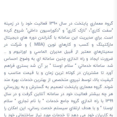
گروه معماري پايتخت در سال 1390 فعاليت خود را در زمينه
"سفت کاري"، "نازک کاري" و "دکوراسيون داخلي" شروع کرده
است. براي مديريت اين سامانه با گذراندن دوره هاي ديجيتال
مارکتينگ و کسب و کارهاي نوين (MBA ) و شرکت در
سمينارهاي معتبر از قبيل مديران الماسي و اورانيوم و ...
ضرورت ايجاد و راه اندازي چنين سامانه اي به وضوح احساس
شد. سامانه خدماتي " سلام اوستا " بر آن شد بستري فراهم
آورد تا مشتريان در کوتاه ترين زمان و با قيمت مناسب و
کيفيت بالا، توسط نيروي متخصص از بهترين خدمات بهره مند
شوند. گروه معماری پایتخت تصميم به گسترش و به روزرساني
هر چه بيشتر فعاليت خود در سامانه آنلاين گرفت و در سال
1399 با راه اندازي گروه جامع خدمات " با نام تجاري " سلام
اوستا " و با هدف ارتقاي سيستم خدمت رساني، اين امکان را
به کاربران خود مي دهد تا خدمات مورد نياز ساختماني خود را