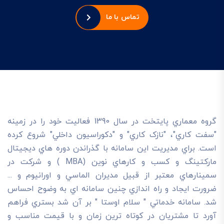
تماس با ما
گروه معماري پايتخت در سال 1390 فعاليت خود را در زمينه
"سفت کاري"، "نازک کاري" و "دکوراسيون داخلي" شروع کرده
است. براي مديريت اين سامانه با گذراندن دوره هاي ديجيتال
مارکتينگ و کسب و کارهاي نوين (MBA ) و شرکت در
سمينارهاي معتبر از قبيل مديران الماسي و اورانيوم و ...
ضرورت ايجاد و راه اندازي چنين سامانه اي به وضوح احساس
شد. سامانه خدماتي " سلام اوستا " بر آن شد بستري فراهم
آورد تا مشتريان در کوتاه ترين زمان و با قيمت مناسب و