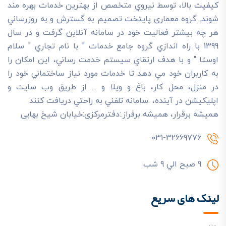
کيفيت بالا، توسط نيروي متخصص از بهترين خدمات بهره مند
شوند. گروه معماری پایتخت تصميم به گسترش و به روزرساني
هر چه بيشتر فعاليت خود در سامانه آنلاين گرفت و در سال
1399 با راه اندازي گروه جامع خدمات " با نام تجاري " سلام
اوستا " و با هدف ارتقاي سيستم خدمت رساني، اين امکان را
به کاربران خود مي دهد تا خدمات مورد نياز ساختماني خود را
در منزل، محل کار، باغ و ويلا و ... از طريق وب سايت و
اپليکيشن در آينده، .سامانه تلفني به راحتي دريافت کنند
هميشه برقرار، هميشه برفراز.:دفترمرکزی:خیابان شیخ بهایی
031-32669776
9 صبح الي 9 شب
لینک های سریع