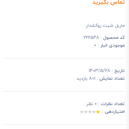
تماس بگیرید
ماربل شیت روکشدار
کد محصول :
222548
موجودی انبار :
0
تاریخ :
1403/5/28
تعداد نمایش :
801 بازدید
تعداد نظرات :
0 نظر
امتیازدهی :