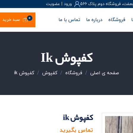
، فروشگاه دوم پلاک 566
ورود
|
عضويت
0
فروشگاه
درباره ما
تماس با ما
سبد خرید
کفپوش Ik
صفحه ی اصلی
/
فروشگاه
/
کفپوش
/
کفپوش ik
کفپوش ik
تماس بگیرید