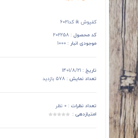
کفپوش ik کد6021
کد محصول :
202258
موجودی انبار :
1000
تاریخ :
1401/8/21
تعداد نمایش :
578 بازدید
تعداد نظرات :
0 نظر
امتیازدهی :