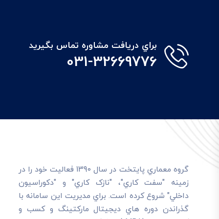
براي دريافت مشاوره تماس بگيريد
031-32669776
گروه معماري پايتخت در سال 1390 فعاليت خود را در
زمينه "سفت کاري"، "نازک کاري" و "دکوراسيون
داخلي" شروع کرده است. براي مديريت اين سامانه با
گذراندن دوره هاي ديجيتال مارکتينگ و کسب و