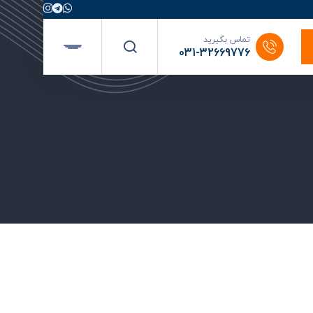
تماس بگیرید
031-32669776