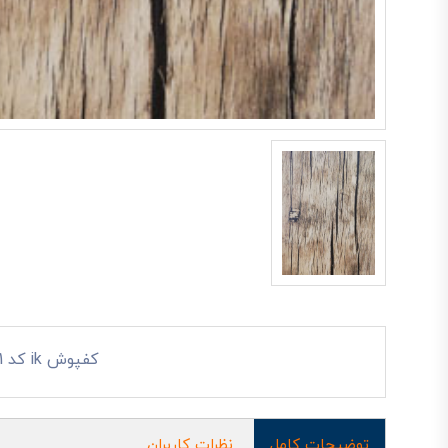
کفپوش ik کد 6021
توضیحات کامل
نظرات کاربران