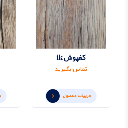
کفپوش ik
تماس بگیرید
جزییات محصول
ج