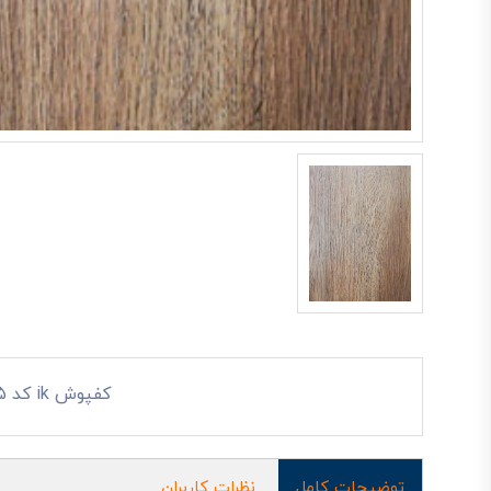
کفپوش ik کد 6025
توضیحات کامل
نظرات کاربران