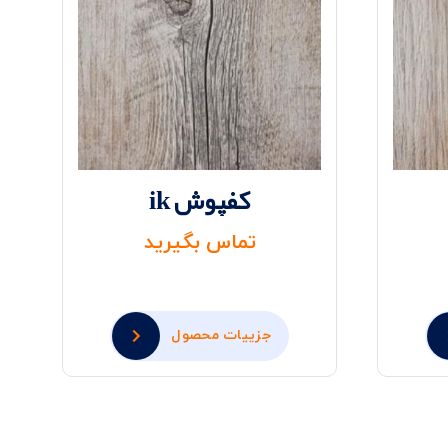
کفپوش ik
تماس بگیرید
جزییات محصول