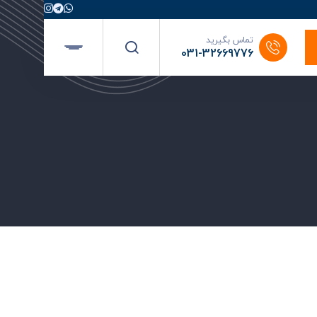
تماس بگیرید
031-32669776