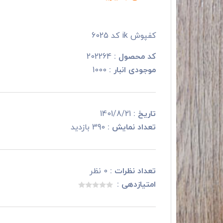
کفپوش ik کد 6025
کد محصول :
202264
موجودی انبار :
1000
تاریخ :
1401/8/21
تعداد نمایش :
390 بازدید
تعداد نظرات :
0 نظر
امتیازدهی :