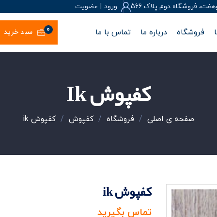
، فروشگاه دوم پلاک 566
ورود
|
عضويت
0
فروشگاه
درباره ما
تماس با ما
سبد خرید
کفپوش Ik
صفحه ی اصلی
/
فروشگاه
/
کفپوش
/
کفپوش ik
کفپوش ik
تماس بگیرید