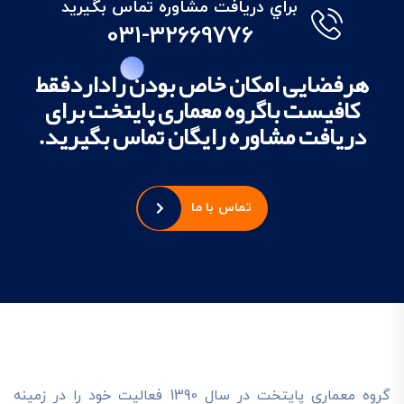
براي دريافت مشاوره تماس بگيريد
031-32669776
هرفضایی امکان خاص بودن راداردفقط
کافیست باگروه معماری پایتخت برای
دریافت مشاوره رایگان تماس بگیرید.
تماس با ما
گروه معماري پايتخت در سال 1390 فعاليت خود را در زمينه