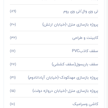
تی وی وال/تی وی روم
(89)
پروژه بازسازی منزل-(خیابان ارتش)
(20)
کابینت و طراحی
(32)
سقف کاذبPVC
(17)
سقف باریسول(سقف کششی)
(67)
پروژه بازسازی مهدکودک-(خیابان آپادانادوم)
(31)
پروژه بازسازی منزل-(خیابان دروازه دولت)
(15)
کاشی وسرامیک
(10)