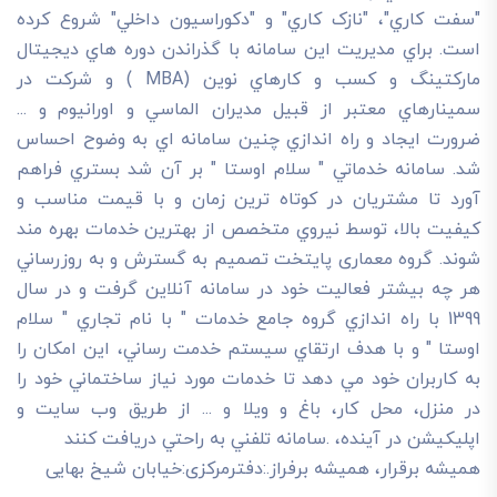
"سفت کاري"، "نازک کاري" و "دکوراسيون داخلي" شروع کرده
است. براي مديريت اين سامانه با گذراندن دوره هاي ديجيتال
مارکتينگ و کسب و کارهاي نوين (MBA ) و شرکت در
سمينارهاي معتبر از قبيل مديران الماسي و اورانيوم و ...
ضرورت ايجاد و راه اندازي چنين سامانه اي به وضوح احساس
شد. سامانه خدماتي " سلام اوستا " بر آن شد بستري فراهم
آورد تا مشتريان در کوتاه ترين زمان و با قيمت مناسب و
کيفيت بالا، توسط نيروي متخصص از بهترين خدمات بهره مند
شوند. گروه معماری پایتخت تصميم به گسترش و به روزرساني
هر چه بيشتر فعاليت خود در سامانه آنلاين گرفت و در سال
1399 با راه اندازي گروه جامع خدمات " با نام تجاري " سلام
اوستا " و با هدف ارتقاي سيستم خدمت رساني، اين امکان را
به کاربران خود مي دهد تا خدمات مورد نياز ساختماني خود را
در منزل، محل کار، باغ و ويلا و ... از طريق وب سايت و
اپليکيشن در آينده، .سامانه تلفني به راحتي دريافت کنند
هميشه برقرار، هميشه برفراز.:دفترمرکزی:خیابان شیخ بهایی