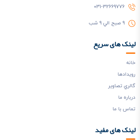
031-32669776
9 صبح الي 9 شب
لینک های سریع
خانه
رويدادها
گالري تصاوير
درباره ما
تماس با ما
لینک های مفید