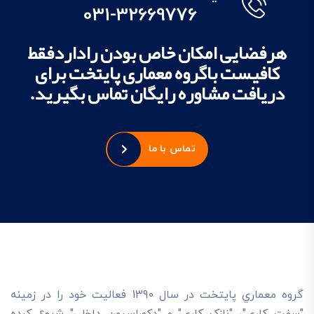
031-32669776
هرفضایی امکان خاص بودن راداردفقط
کافیست باگروه معماری پایتخت برای
دریافت مشاوره رایگان تماس بگیرید.
تماس با ما
گروه معماري پايتخت در سال 1390 فعاليت خود را در زمينه
"سفت کاري"، "نازک کاري" و "دکوراسيون داخلي" شروع کرده