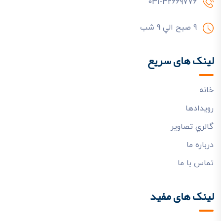
031-32669776
9 صبح الي 9 شب
لینک های سریع
خانه
رويدادها
گالري تصاوير
درباره ما
تماس با ما
لینک های مفید