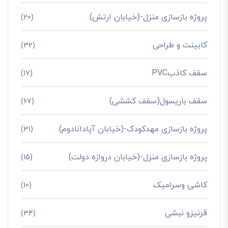
پروژه بازسازی منزل-(خیابان ارتش)
(20)
کابینت و طراحی
(32)
سقف کاذبPVC
(17)
سقف باریسول(سقف کششی)
(67)
پروژه بازسازی مهدکودک-(خیابان آپادانادوم)
(31)
پروژه بازسازی منزل-(خیابان دروازه دولت)
(15)
کاشی وسرامیک
(10)
قرنیزو نبشی
(34)