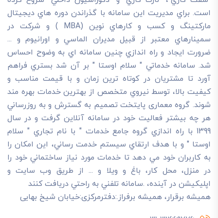
است. براي مديريت اين سامانه با گذراندن دوره هاي ديجيتال
مارکتينگ و کسب و کارهاي نوين (MBA ) و شرکت در
سمينارهاي معتبر از قبيل مديران الماسي و اورانيوم و ...
ضرورت ايجاد و راه اندازي چنين سامانه اي به وضوح احساس
شد. سامانه خدماتي " سلام اوستا " بر آن شد بستري فراهم
آورد تا مشتريان در کوتاه ترين زمان و با قيمت مناسب و
کيفيت بالا، توسط نيروي متخصص از بهترين خدمات بهره مند
شوند. گروه معماری پایتخت تصميم به گسترش و به روزرساني
هر چه بيشتر فعاليت خود در سامانه آنلاين گرفت و در سال
1399 با راه اندازي گروه جامع خدمات " با نام تجاري " سلام
اوستا " و با هدف ارتقاي سيستم خدمت رساني، اين امکان را
به کاربران خود مي دهد تا خدمات مورد نياز ساختماني خود را
در منزل، محل کار، باغ و ويلا و ... از طريق وب سايت و
اپليکيشن در آينده، .سامانه تلفني به راحتي دريافت کنند
هميشه برقرار، هميشه برفراز.:دفترمرکزی:خیابان شیخ بهایی