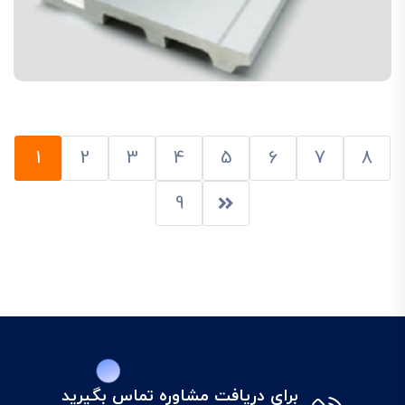
1
2
3
4
5
6
7
8
9
براي دريافت مشاوره تماس بگيريد