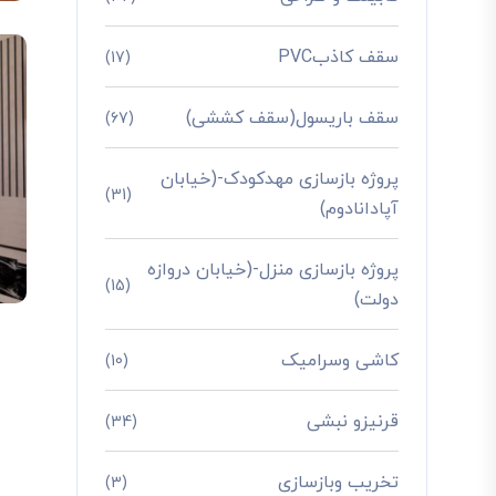
سقف کاذبPVC
(17)
سقف باریسول(سقف کششی)
(67)
پروژه بازسازی مهدکودک-(خیابان
(31)
آپادانادوم)
پروژه بازسازی منزل-(خیابان دروازه
(15)
دولت)
کاشی وسرامیک
(10)
قرنیزو نبشی
(34)
تخریب وبازسازی
(3)