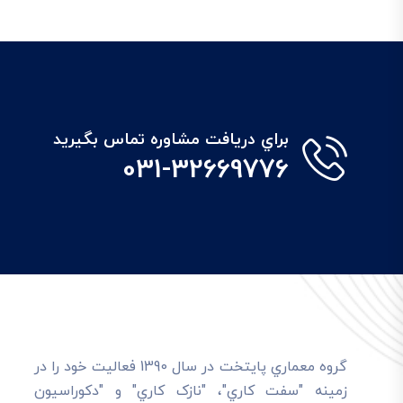
براي دريافت مشاوره تماس بگيريد
031-32669776
گروه معماري پايتخت در سال 1390 فعاليت خود را در
زمينه "سفت کاري"، "نازک کاري" و "دکوراسيون