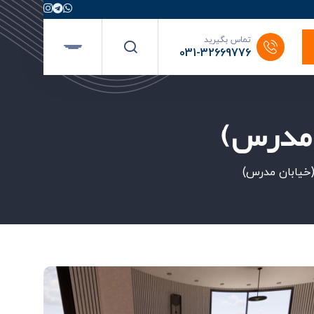
تماس بگیرید
031-32669776
 مدرس)
(خیابان مدرس)