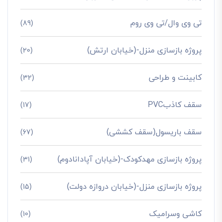
تی وی وال/تی وی روم
(89)
پروژه بازسازی منزل-(خیابان ارتش)
(20)
کابینت و طراحی
(32)
سقف کاذبPVC
(17)
سقف باریسول(سقف کششی)
(67)
پروژه بازسازی مهدکودک-(خیابان آپادانادوم)
(31)
پروژه بازسازی منزل-(خیابان دروازه دولت)
(15)
کاشی وسرامیک
(10)