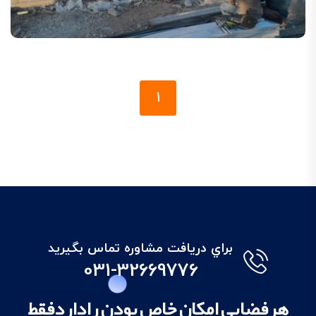
1
براي دريافت مشاوره تماس بگيريد
031-32669776
هرفضایی امکان خاص بودن راداردفقط