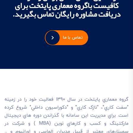
کافیست باگروه معماری پایتخت برای
دریافت مشاوره رایگان تماس بگیرید.
تماس با ما
گروه معماري پايتخت در سال 1390 فعاليت خود را در زمينه
"سفت کاري"، "نازک کاري" و "دکوراسيون داخلي" شروع کرده
است. براي مديريت اين سامانه با گذراندن دوره هاي ديجيتال
مارکتينگ و کسب و کارهاي نوين (MBA ) و شرکت در
سمينارهاي معتبر از قبيل مديران الماسي و اورانيوم و ...