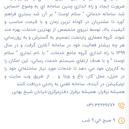
ضرورت ايجاد و راه اندازي چنين سامانه اي به وضوح احساس
شد. سامانه خدماتي " سلام اوستا " بر آن شد بستري فراهم
آورد تا مشتريان در کوتاه ترين زمان و با قيمت مناسب و
کيفيت بالا، توسط نيروي متخصص از بهترين خدمات بهره مند
شوند. گروه معماری پایتخت تصميم به گسترش و به روزرساني
هر چه بيشتر فعاليت خود در سامانه آنلاين گرفت و در سال
1399 با راه اندازي گروه جامع خدمات " با نام تجاري " سلام
اوستا " و با هدف ارتقاي سيستم خدمت رساني، اين امکان را
به کاربران خود مي دهد تا خدمات مورد نياز ساختماني خود را
در منزل، محل کار، باغ و ويلا و ... از طريق وب سايت و
اپليکيشن در آينده، .سامانه تلفني به راحتي دريافت کنند
هميشه برقرار، هميشه برفراز.:دفترمرکزی:خیابان شیخ بهایی
031-32669776
9 صبح الي 9 شب