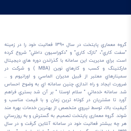
گروه معماري پايتخت در سال 1390 فعاليت خود را در زمينه
"سفت کاري"، "نازک کاري" و "دکوراسيون داخلي" شروع کرده
است. براي مديريت اين سامانه با گذراندن دوره هاي ديجيتال
مارکتينگ و کسب و کارهاي نوين (MBA ) و شرکت در
سمينارهاي معتبر از قبيل مديران الماسي و اورانيوم و ...
ضرورت ايجاد و راه اندازي چنين سامانه اي به وضوح احساس
شد. سامانه خدماتي " سلام اوستا " بر آن شد بستري فراهم
آورد تا مشتريان در کوتاه ترين زمان و با قيمت مناسب و
کيفيت بالا، توسط نيروي متخصص از بهترين خدمات بهره مند
شوند. گروه معماری پایتخت تصميم به گسترش و به روزرساني
هر چه بيشتر فعاليت خود در سامانه آنلاين گرفت و در سال