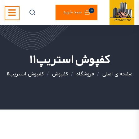
0
سبد خرید
کفپوش استریپ11
صفحه ی اصلی
/
فروشگاه
/
کفپوش
/
کفپوش استریپ11