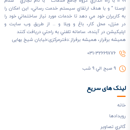
1399 با راه اندازي گروه جامع خدمات " با نام تجاري " سلام
اوستا " و با هدف ارتقاي سيستم خدمت رساني، اين امکان را
به کاربران خود مي دهد تا خدمات مورد نياز ساختماني خود را
در منزل، محل کار، باغ و ويلا و ... از طريق وب سايت و
اپليکيشن در آينده، .سامانه تلفني به راحتي دريافت کنند
هميشه برقرار، هميشه برفراز.:دفترمرکزی:خیابان شیخ بهایی
031-32669776
9 صبح الي 9 شب
لینک های سریع
خانه
رويدادها
گالري تصاوير