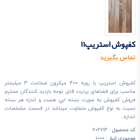
کفپوش استریپ11
تماس بگیرید
کفپوش استریپ با رویه 400 میکرون ضخامت 3 میلیمتر
مناسب برای فضاهای پرتردد قابل توجه بازديد کنندگان محترم
فروش کفپوش به صورت بسته ايي هست و اندزه هر بسته
نسبت به نوع کفپوش متفاوت ميباشد در قسمت مشخصات
اندازه...
کد محصول :
202714
موجودی انبار :
1000