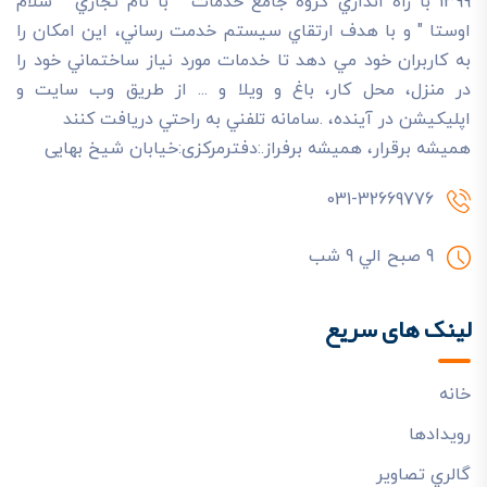
1399 با راه اندازي گروه جامع خدمات " با نام تجاري " سلام
اوستا " و با هدف ارتقاي سيستم خدمت رساني، اين امکان را
به کاربران خود مي دهد تا خدمات مورد نياز ساختماني خود را
در منزل، محل کار، باغ و ويلا و ... از طريق وب سايت و
اپليکيشن در آينده، .سامانه تلفني به راحتي دريافت کنند
هميشه برقرار، هميشه برفراز.:دفترمرکزی:خیابان شیخ بهایی
031-32669776
9 صبح الي 9 شب
لینک های سریع
خانه
رويدادها
گالري تصاوير