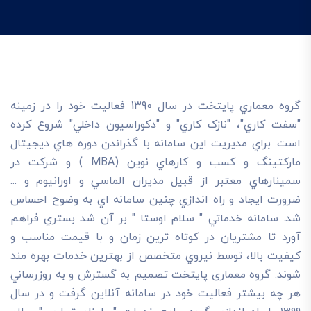
گروه معماري پايتخت در سال 1390 فعاليت خود را در زمينه
"سفت کاري"، "نازک کاري" و "دکوراسيون داخلي" شروع کرده
است. براي مديريت اين سامانه با گذراندن دوره هاي ديجيتال
مارکتينگ و کسب و کارهاي نوين (MBA ) و شرکت در
سمينارهاي معتبر از قبيل مديران الماسي و اورانيوم و ...
ضرورت ايجاد و راه اندازي چنين سامانه اي به وضوح احساس
شد. سامانه خدماتي " سلام اوستا " بر آن شد بستري فراهم
آورد تا مشتريان در کوتاه ترين زمان و با قيمت مناسب و
کيفيت بالا، توسط نيروي متخصص از بهترين خدمات بهره مند
شوند. گروه معماری پایتخت تصميم به گسترش و به روزرساني
هر چه بيشتر فعاليت خود در سامانه آنلاين گرفت و در سال