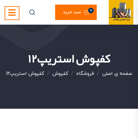
0
سبد خرید
کفپوش استریپ12
صفحه ی اصلی
/
فروشگاه
/
کفپوش
/
کفپوش استریپ12