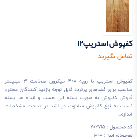
کفپوش استریپ12
تماس بگیرید
کفپوش استریپ با رویه 400 میکرون ضخامت 3 میلیمتر
مناسب برای فضاهای پرتردد قابل توجه بازديد کنندگان محترم
فروش کفپوش به صورت بسته ايي هست و اندزه هر بسته
نسبت به نوع کفپوش متفاوت ميباشد در قسمت مشخصات
اندازه...
کد محصول :
202715
موجودی انبار :
1000