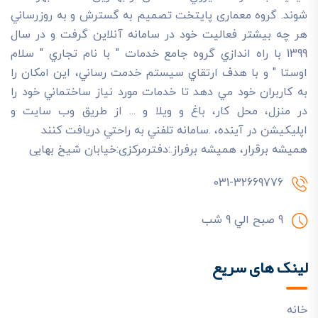
شوند. گروه معماری پایتخت تصميم به گسترش و به روزرساني
هر چه بيشتر فعاليت خود در سامانه آنلاين گرفت و در سال
1399 با راه اندازي گروه جامع خدمات " با نام تجاري " سلام
اوستا " و با هدف ارتقاي سيستم خدمت رساني، اين امکان را
به کاربران خود مي دهد تا خدمات مورد نياز ساختماني خود را
در منزل، محل کار، باغ و ويلا و ... از طريق وب سايت و
اپليکيشن در آينده، .سامانه تلفني به راحتي دريافت کنند
هميشه برقرار، هميشه برفراز.:دفترمرکزی:خیابان شیخ بهایی
031-32669776
9 صبح الي 9 شب
لینک های سریع
خانه