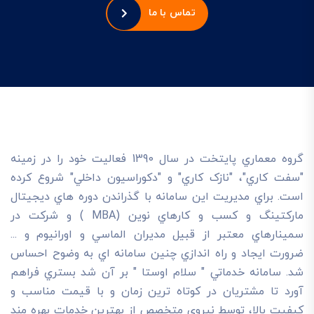
تماس با ما
گروه معماري پايتخت در سال 1390 فعاليت خود را در زمينه
"سفت کاري"، "نازک کاري" و "دکوراسيون داخلي" شروع کرده
است. براي مديريت اين سامانه با گذراندن دوره هاي ديجيتال
مارکتينگ و کسب و کارهاي نوين (MBA ) و شرکت در
سمينارهاي معتبر از قبيل مديران الماسي و اورانيوم و ...
ضرورت ايجاد و راه اندازي چنين سامانه اي به وضوح احساس
شد. سامانه خدماتي " سلام اوستا " بر آن شد بستري فراهم
آورد تا مشتريان در کوتاه ترين زمان و با قيمت مناسب و
کيفيت بالا، توسط نيروي متخصص از بهترين خدمات بهره مند