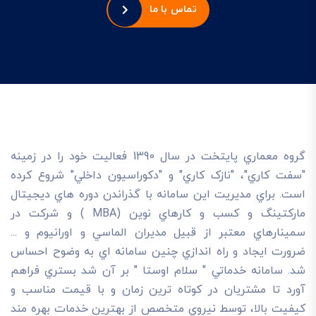
تماس با ما
گروه معماري پايتخت در سال 1390 فعاليت خود را در زمينه
"سفت کاري"، "نازک کاري" و "دکوراسيون داخلي" شروع کرده
است. براي مديريت اين سامانه با گذراندن دوره هاي ديجيتال
مارکتينگ و کسب و کارهاي نوين (MBA ) و شرکت در
سمينارهاي معتبر از قبيل مديران الماسي و اورانيوم و ...
ضرورت ايجاد و راه اندازي چنين سامانه اي به وضوح احساس
شد. سامانه خدماتي " سلام اوستا " بر آن شد بستري فراهم
آورد تا مشتريان در کوتاه ترين زمان و با قيمت مناسب و
کيفيت بالا، توسط نيروي متخصص از بهترين خدمات بهره مند