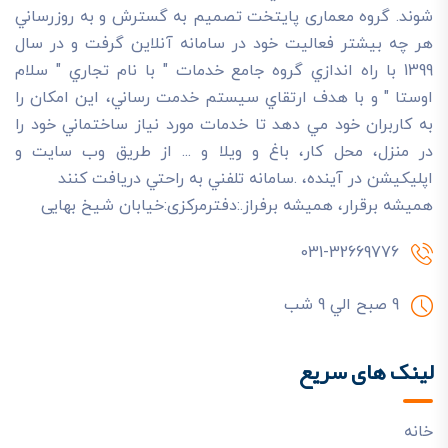
شوند. گروه معماری پایتخت تصميم به گسترش و به روزرساني
هر چه بيشتر فعاليت خود در سامانه آنلاين گرفت و در سال
1399 با راه اندازي گروه جامع خدمات " با نام تجاري " سلام
اوستا " و با هدف ارتقاي سيستم خدمت رساني، اين امکان را
به کاربران خود مي دهد تا خدمات مورد نياز ساختماني خود را
در منزل، محل کار، باغ و ويلا و ... از طريق وب سايت و
اپليکيشن در آينده، .سامانه تلفني به راحتي دريافت کنند
هميشه برقرار، هميشه برفراز.:دفترمرکزی:خیابان شیخ بهایی
031-32669776
9 صبح الي 9 شب
لینک های سریع
خانه