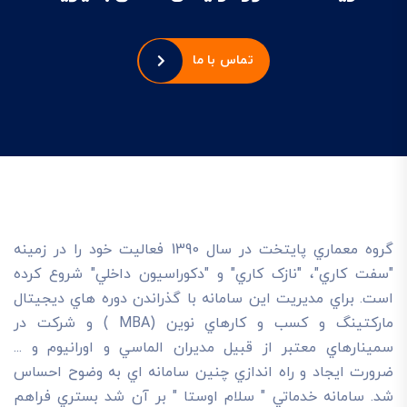
تماس با ما
گروه معماري پايتخت در سال 1390 فعاليت خود را در زمينه
"سفت کاري"، "نازک کاري" و "دکوراسيون داخلي" شروع کرده
است. براي مديريت اين سامانه با گذراندن دوره هاي ديجيتال
مارکتينگ و کسب و کارهاي نوين (MBA ) و شرکت در
سمينارهاي معتبر از قبيل مديران الماسي و اورانيوم و ...
ضرورت ايجاد و راه اندازي چنين سامانه اي به وضوح احساس
شد. سامانه خدماتي " سلام اوستا " بر آن شد بستري فراهم