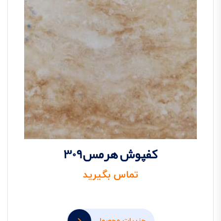
کفپوش هرمس309
تماس بگیرید
جزییات محصول