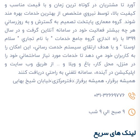
آورد تا مشتريان در کوتاه ترين زمان و با قيمت مناسب و
کيفيت بالا، توسط نيروي متخصص از بهترين خدمات بهره مند
شوند. گروه معماری پایتخت تصميم به گسترش و به روزرساني
هر چه بيشتر فعاليت خود در سامانه آنلاين گرفت و در سال
1399 با راه اندازي گروه جامع خدمات " با نام تجاري " سلام
اوستا " و با هدف ارتقاي سيستم خدمت رساني، اين امکان را
به کاربران خود مي دهد تا خدمات مورد نياز ساختماني خود را
در منزل، محل کار، باغ و ويلا و ... از طريق وب سايت و
اپليکيشن در آينده، .سامانه تلفني به راحتي دريافت کنند
هميشه برقرار، هميشه برفراز.:دفترمرکزی:خیابان شیخ بهایی
031-32669776
9 صبح الي 9 شب
لینک های سریع