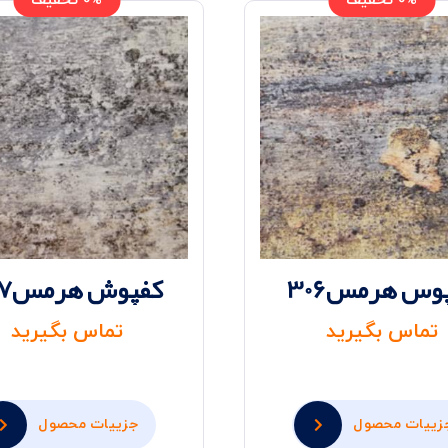
0% تخفیف
0% تخفیف
وس هرمس306
کفپوش هرمس307
تماس بگیرید
تماس بگیرید
زییات محصول
جزییات محصول