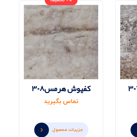
0% تخفیف
کفپوش هرمس308
تماس بگیرید
جزییات محصول