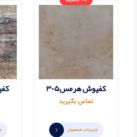
0% تخفیف
کفپوش هرمس305
کفپ
تماس بگیرید
جزییات محصول
ج