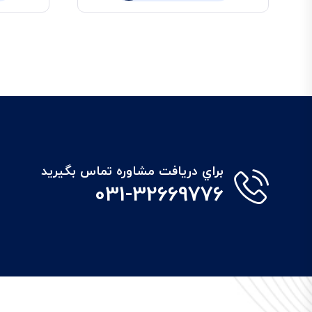
براي دريافت مشاوره تماس بگيريد
031-32669776