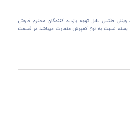
امت 2میلیمتر از برند وینلی فلکس قابل توجه بازديد کنندگان محترم فروش
 بسته نسبت به نوع کفپوش متفاوت ميباشد در قسمت