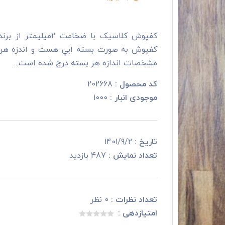
کفپوش کلاسیک با ضخ
کفپوش به صورت بسته ايي هست و اندزه هر
مشخصات اندازه هر بسته درج شده است...
کد محصول :
202668
موجودی انبار :
1000
تاریخ :
1401/9/2
تعداد نمایش :
487 بازدید
تعداد نظرات :
0 نظر
امتیازدهی :