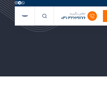
تماس بگیرید
031-32669776