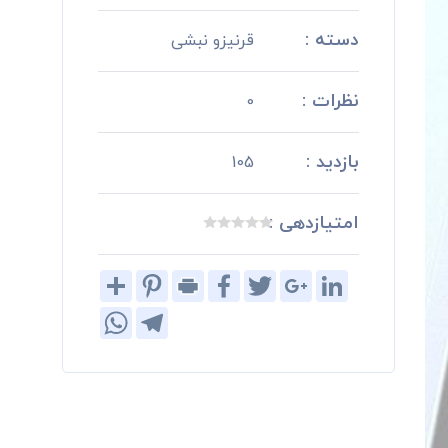
دسته :
قرنیزو نبشی
نظرات :
0
بازدید :
105
امتیازدهی :
Share
Pinterest
Print
Facebook
Twitter
Google+
LinkedIn
WhatsApp
Telegram