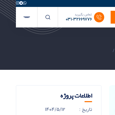
تماس بگیرید
031-32669776
اطلاعات پروژه
تاریخ :
1404/5/12