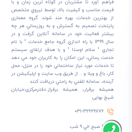
فراهم آورد تا مشتريان در کوتاه ترين زمان و با
قيمت مناسب و کيفيت بالا، توسط نيروي متخصص
از بهترين خدمات بهره مند شوند. گروه معماری
پایتخت تصميم به گسترش و به روزرساني هر چه
بيشتر فعاليت خود در سامانه آنلاين گرفت و در
سال 1399 با راه اندازي گروه جامع خدمات " با نام
تجاري " سلام اوستا " و با هدف ارتقاي سيستم
خدمت رساني، اين امکان را به کاربران خود مي دهد
تا خدمات مورد نياز ساختماني خود را در منزل، محل
کار، باغ و ويلا و ... از طريق وب سايت و اپليکيشن در
آينده، .سامانه تلفني به راحتي دريافت کنند
هميشه برقرار، هميشه برفراز.:دفترمرکزی:خیابان
شیخ بهایی
031-32669776
9 صبح الي 9 شب