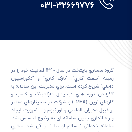
031-32669776
گروه معماري پايتخت در سال 1390 فعاليت خود را در
زمينه "سفت کاري"، "نازک کاري" و "دکوراسيون
داخلي" شروع کرده است. براي مديريت اين سامانه با
گذراندن دوره هاي ديجيتال مارکتينگ و کسب و
کارهاي نوين (MBA ) و شرکت در سمينارهاي معتبر
از قبيل مديران الماسي و اورانيوم و ... ضرورت ايجاد
و راه اندازي چنين سامانه اي به وضوح احساس شد.
سامانه خدماتي " سلام اوستا " بر آن شد بستري