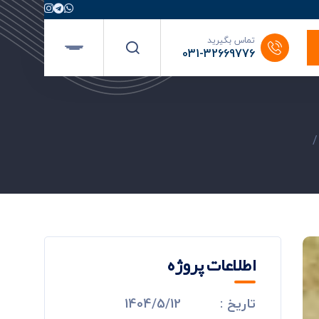
تماس بگیرید
031-32669776
اطلاعات پروژه
تاریخ :
1404/5/12