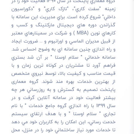
گروه معماري پايتخت در سال 1390 فعاليت خود را در
زمينه "سفت کاري"، "نازک کاري" و "دکوراسيون
داخلي" شروع کرده است. براي مديريت اين سامانه با
گذراندن دوره هاي ديجيتال مارکتينگ و کسب و
کارهاي نوين (MBA ) و شرکت در سمينارهاي معتبر
از قبيل مديران الماسي و اورانيوم و ... ضرورت ايجاد
و راه اندازي چنين سامانه اي به وضوح احساس شد.
سامانه خدماتي " سلام اوستا " بر آن شد بستري
فراهم آورد تا مشتريان در کوتاه ترين زمان و با
قيمت مناسب و کيفيت بالا، توسط نيروي متخصص
از بهترين خدمات بهره مند شوند. گروه معماری
پایتخت تصميم به گسترش و به روزرساني هر چه
بيشتر فعاليت خود در سامانه آنلاين گرفت و در
سال 1399 با راه اندازي گروه جامع خدمات " با نام
تجاري " سلام اوستا " و با هدف ارتقاي سيستم
خدمت رساني، اين امکان را به کاربران خود مي دهد
تا خدمات مورد نياز ساختماني خود را در منزل، محل