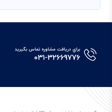
براي دريافت مشاوره تماس بگيريد
031-32669776