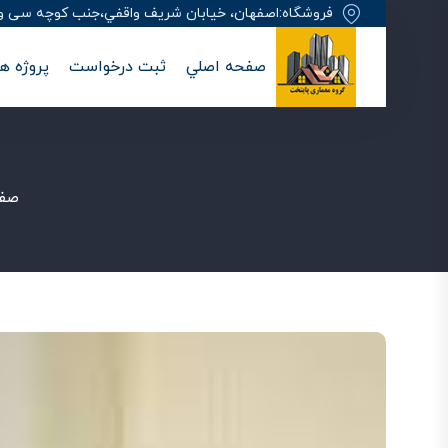
فروشگاه:اصفهان، خيابان شريف واقفي،جنب کوچه سی وهفت
صفحه اصلي
ثبت درخواست
پروژه ها
صفح