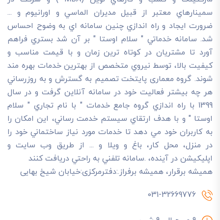
سمينارهاي معتبر از قبيل مديران الماسي و اورانيوم و ...
ضرورت ايجاد و راه اندازي چنين سامانه اي به وضوح احساس
شد. سامانه خدماتي " سلام اوستا " بر آن شد بستري فراهم
آورد تا مشتريان در کوتاه ترين زمان و با قيمت مناسب و
کيفيت بالا، توسط نيروي متخصص از بهترين خدمات بهره مند
شوند. گروه معماری پایتخت تصميم به گسترش و به روزرساني
هر چه بيشتر فعاليت خود در سامانه آنلاين گرفت و در سال
1399 با راه اندازي گروه جامع خدمات " با نام تجاري " سلام
اوستا " و با هدف ارتقاي سيستم خدمت رساني، اين امکان را
به کاربران خود مي دهد تا خدمات مورد نياز ساختماني خود را
در منزل، محل کار، باغ و ويلا و ... از طريق وب سايت و
اپليکيشن در آينده، .سامانه تلفني به راحتي دريافت کنند
هميشه برقرار، هميشه برفراز.:دفترمرکزی:خیابان شیخ بهایی
031-32669776