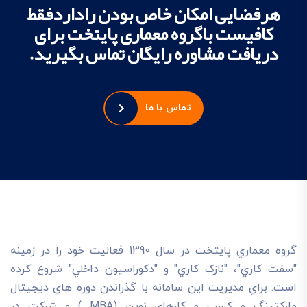
هرفضایی امکان خاص بودن راداردفقط
کافیست باگروه معماری پایتخت برای
دریافت مشاوره رایگان تماس بگیرید.
تماس با ما
گروه معماري پايتخت در سال 1390 فعاليت خود را در زمينه
"سفت کاري"، "نازک کاري" و "دکوراسيون داخلي" شروع کرده
است. براي مديريت اين سامانه با گذراندن دوره هاي ديجيتال
مارکتينگ و کسب و کارهاي نوين (MBA ) و شرکت در