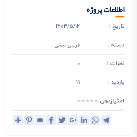
اطلاعات پروژه
تاریخ :
1404/5/12
دسته :
قرنیزو نبشی
نظرات :
0
بازدید :
99
امتیازدهی :
Share
Pinterest
Print
Facebook
Twitter
Google+
LinkedIn
WhatsApp
Telegram