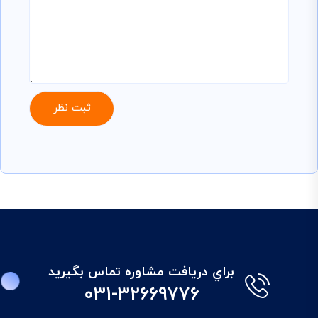
براي دريافت مشاوره تماس بگيريد
031-32669776