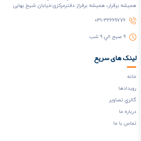
هميشه برقرار، هميشه برفراز.:دفترمرکزی:خیابان شیخ بهایی
031-32669776
9 صبح الي 9 شب
لینک های سریع
خانه
رويدادها
گالري تصاوير
درباره ما
تماس با ما