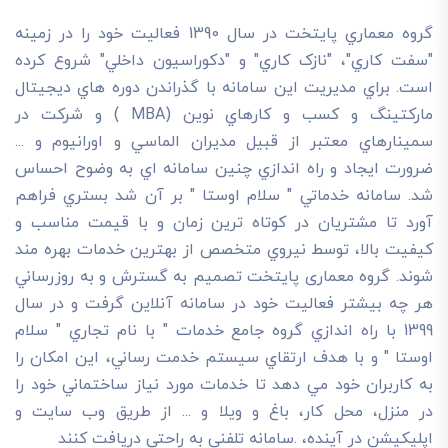
گروه معماري پايتخت در سال 1390 فعاليت خود را در زمينه
"سفت کاري"، "نازک کاري" و "دکوراسيون داخلي" شروع کرده
است. براي مديريت اين سامانه با گذراندن دوره هاي ديجيتال
مارکتينگ و کسب و کارهاي نوين (MBA ) و شرکت در
سمينارهاي معتبر از قبيل مديران الماسي و اورانيوم و ...
ضرورت ايجاد و راه اندازي چنين سامانه اي به وضوح احساس
شد. سامانه خدماتي " سلام اوستا " بر آن شد بستري فراهم
آورد تا مشتريان در کوتاه ترين زمان و با قيمت مناسب و
کيفيت بالا، توسط نيروي متخصص از بهترين خدمات بهره مند
شوند. گروه معماری پایتخت تصميم به گسترش و به روزرساني
هر چه بيشتر فعاليت خود در سامانه آنلاين گرفت و در سال
1399 با راه اندازي گروه جامع خدمات " با نام تجاري " سلام
اوستا " و با هدف ارتقاي سيستم خدمت رساني، اين امکان را
به کاربران خود مي دهد تا خدمات مورد نياز ساختماني خود را
در منزل، محل کار، باغ و ويلا و ... از طريق وب سايت و
اپليکيشن در آينده، .سامانه تلفني به راحتي دريافت کنند