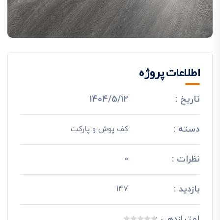
اطلاعات پروژه
تاریخ :
1404/5/12
دسته :
کف پوش و پارکت
نظرات :
0
بازدید :
147
امتیازدهی :