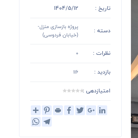
تاریخ :
1404/5/12
پروژه بازسازی منزل-
دسته :
(خیابان فردوسی)
نظرات :
0
بازدید :
116
امتیازدهی :
Share
Pinterest
Print
Facebook
Twitter
Google+
LinkedIn
WhatsApp
Telegram