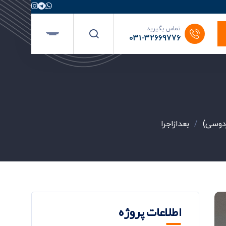
تماس بگیرید
031-32669776
ردوسی)
/
بعدازاجرا
اطلاعات پروژه