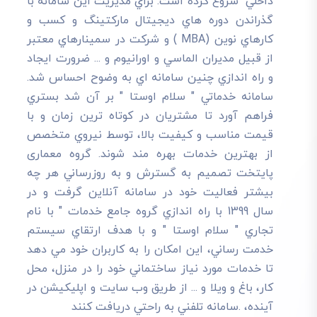
داخلي" شروع کرده است. براي مديريت اين سامانه با
گذراندن دوره هاي ديجيتال مارکتينگ و کسب و
کارهاي نوين (MBA ) و شرکت در سمينارهاي معتبر
از قبيل مديران الماسي و اورانيوم و ... ضرورت ايجاد
و راه اندازي چنين سامانه اي به وضوح احساس شد.
سامانه خدماتي " سلام اوستا " بر آن شد بستري
فراهم آورد تا مشتريان در کوتاه ترين زمان و با
قيمت مناسب و کيفيت بالا، توسط نيروي متخصص
از بهترين خدمات بهره مند شوند. گروه معماری
پایتخت تصميم به گسترش و به روزرساني هر چه
بيشتر فعاليت خود در سامانه آنلاين گرفت و در
سال 1399 با راه اندازي گروه جامع خدمات " با نام
تجاري " سلام اوستا " و با هدف ارتقاي سيستم
خدمت رساني، اين امکان را به کاربران خود مي دهد
تا خدمات مورد نياز ساختماني خود را در منزل، محل
کار، باغ و ويلا و ... از طريق وب سايت و اپليکيشن در
آينده، .سامانه تلفني به راحتي دريافت کنند