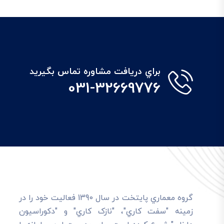
براي دريافت مشاوره تماس بگيريد
031-32669776
گروه معماري پايتخت در سال 1390 فعاليت خود را در
زمينه "سفت کاري"، "نازک کاري" و "دکوراسيون