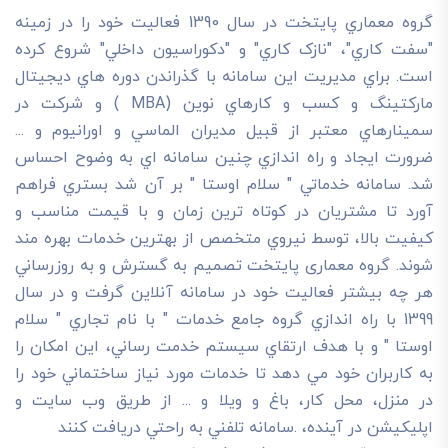
گروه معماري پايتخت در سال 1390 فعاليت خود را در زمينه
"سفت کاري"، "نازک کاري" و "دکوراسيون داخلي" شروع کرده
است. براي مديريت اين سامانه با گذراندن دوره هاي ديجيتال
مارکتينگ و کسب و کارهاي نوين (MBA ) و شرکت در
سمينارهاي معتبر از قبيل مديران الماسي و اورانيوم و ...
ضرورت ايجاد و راه اندازي چنين سامانه اي به وضوح احساس
شد. سامانه خدماتي " سلام اوستا " بر آن شد بستري فراهم
آورد تا مشتريان در کوتاه ترين زمان و با قيمت مناسب و
کيفيت بالا، توسط نيروي متخصص از بهترين خدمات بهره مند
شوند. گروه معماری پایتخت تصميم به گسترش و به روزرساني
هر چه بيشتر فعاليت خود در سامانه آنلاين گرفت و در سال
1399 با راه اندازي گروه جامع خدمات " با نام تجاري " سلام
اوستا " و با هدف ارتقاي سيستم خدمت رساني، اين امکان را
به کاربران خود مي دهد تا خدمات مورد نياز ساختماني خود را
در منزل، محل کار، باغ و ويلا و ... از طريق وب سايت و
اپليکيشن در آينده، .سامانه تلفني به راحتي دريافت کنند