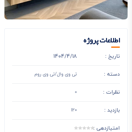
اطلاعات پروژه
تاریخ :
1404/4/18
دسته :
تی وی وال/تی وی روم
نظرات :
0
بازدید :
120
امتیازدهی :