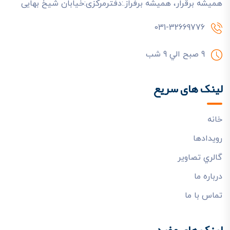
هميشه برقرار، هميشه برفراز.:دفترمرکزی:خیابان شیخ بهایی
031-32669776
9 صبح الي 9 شب
لینک های سریع
خانه
رويدادها
گالري تصاوير
درباره ما
تماس با ما
لینک های مفید