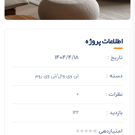
اطلاعات پروژه
تاریخ :
1404/4/18
دسته :
تی وی وال/تی وی روم
نظرات :
0
بازدید :
122
امتیازدهی :