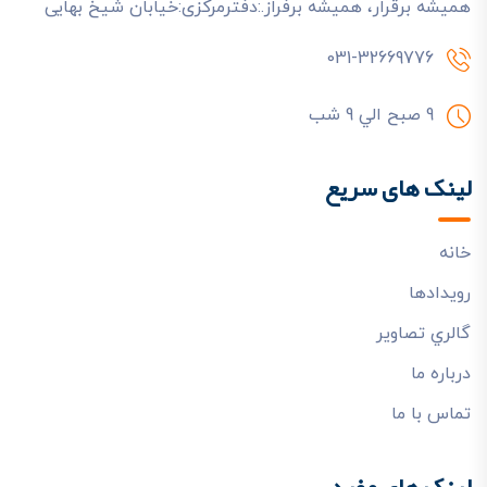
هميشه برقرار، هميشه برفراز.:دفترمرکزی:خیابان شیخ بهایی
031-32669776
9 صبح الي 9 شب
لینک های سریع
خانه
رويدادها
گالري تصاوير
درباره ما
تماس با ما
لینک های مفید