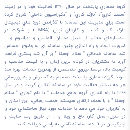
گروه معماري پايتخت در سال 1390 فعاليت خود را در زمينه
"سفت کاري"، "نازک کاري" و "دکوراسيون داخلي" شروع کرده
است. براي مديريت اين سامانه با گذراندن دوره هاي ديجيتال
مارکتينگ و کسب و کارهاي نوين (MBA ) و شرکت در
سمينارهاي معتبر از قبيل مديران الماسي و اورانيوم و ...
ضرورت ايجاد و راه اندازي چنين سامانه اي به وضوح احساس
شد. سامانه خدماتي " سلام اوستا " بر آن شد بستري فراهم
آورد تا مشتريان در کوتاه ترين زمان و با قيمت مناسب و
کيفيت بالا، توسط نيروي متخصص از بهترين خدمات بهره مند
شوند. گروه معماری پایتخت تصميم به گسترش و به روزرساني
هر چه بيشتر فعاليت خود در سامانه آنلاين گرفت و در سال
1399 با راه اندازي گروه جامع خدمات " با نام تجاري " سلام
اوستا " و با هدف ارتقاي سيستم خدمت رساني، اين امکان را
به کاربران خود مي دهد تا خدمات مورد نياز ساختماني خود را
در منزل، محل کار، باغ و ويلا و ... از طريق وب سايت و
اپليکيشن در آينده، .سامانه تلفني به راحتي دريافت کنند