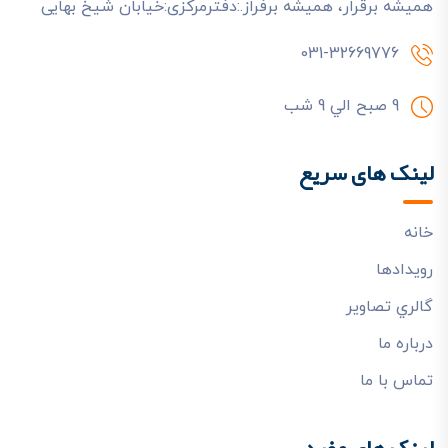
هميشه برقرار، هميشه برفراز.:دفترمرکزی:خیابان شیخ بهایی
031-32669776
9 صبح الي 9 شب
لینک های سریع
خانه
رويدادها
گالري تصاوير
درباره ما
تماس با ما
لینک های مفید