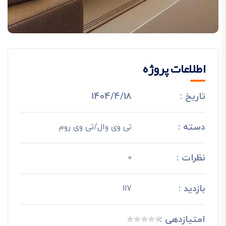
اطلاعات پروژه
تاریخ :
1404/4/18
دسته :
تی وی وال/تی وی روم
نظرات :
0
بازدید :
117
امتیازدهی :