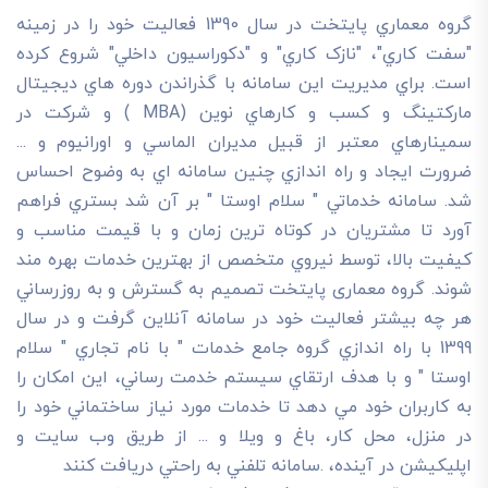
گروه معماري پايتخت در سال 1390 فعاليت خود را در زمينه
"سفت کاري"، "نازک کاري" و "دکوراسيون داخلي" شروع کرده
است. براي مديريت اين سامانه با گذراندن دوره هاي ديجيتال
مارکتينگ و کسب و کارهاي نوين (MBA ) و شرکت در
سمينارهاي معتبر از قبيل مديران الماسي و اورانيوم و ...
ضرورت ايجاد و راه اندازي چنين سامانه اي به وضوح احساس
شد. سامانه خدماتي " سلام اوستا " بر آن شد بستري فراهم
آورد تا مشتريان در کوتاه ترين زمان و با قيمت مناسب و
کيفيت بالا، توسط نيروي متخصص از بهترين خدمات بهره مند
شوند. گروه معماری پایتخت تصميم به گسترش و به روزرساني
هر چه بيشتر فعاليت خود در سامانه آنلاين گرفت و در سال
1399 با راه اندازي گروه جامع خدمات " با نام تجاري " سلام
اوستا " و با هدف ارتقاي سيستم خدمت رساني، اين امکان را
به کاربران خود مي دهد تا خدمات مورد نياز ساختماني خود را
در منزل، محل کار، باغ و ويلا و ... از طريق وب سايت و
اپليکيشن در آينده، .سامانه تلفني به راحتي دريافت کنند