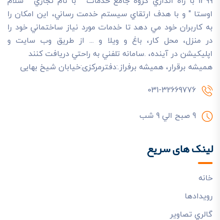
1399 با راه اندازي گروه جامع خدمات " با نام تجاري " سلام
اوستا " و با هدف ارتقاي سيستم خدمت رساني، اين امکان را
به کاربران خود مي دهد تا خدمات مورد نياز ساختماني خود را
در منزل، محل کار، باغ و ويلا و ... از طريق وب سايت و
اپليکيشن در آينده، .سامانه تلفني به راحتي دريافت کنند
هميشه برقرار، هميشه برفراز.:دفترمرکزی:خیابان شیخ بهایی
031-32669776
9 صبح الي 9 شب
لینک های سریع
خانه
رويدادها
گالري تصاوير