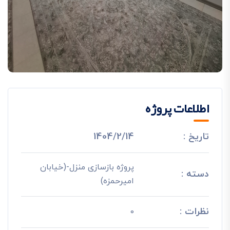
اطلاعات پروژه
تاریخ :
1404/2/14
پروژه بازسازی منزل-(خیابان
دسته :
امیرحمزه)
نظرات :
0