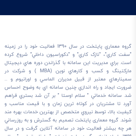
گروه معماري پايتخت در سال 1390 فعاليت خود را در زمينه
"سفت کاري"، "نازک کاري" و "دکوراسيون داخلي" شروع کرده
است. براي مديريت اين سامانه با گذراندن دوره هاي ديجيتال
مارکتينگ و کسب و کارهاي نوين (MBA ) و شرکت در
سمينارهاي معتبر از قبيل مديران الماسي و اورانيوم و ...
ضرورت ايجاد و راه اندازي چنين سامانه اي به وضوح احساس
شد. سامانه خدماتي " سلام اوستا " بر آن شد بستري فراهم
آورد تا مشتريان در کوتاه ترين زمان و با قيمت مناسب و
کيفيت بالا، توسط نيروي متخصص از بهترين خدمات بهره مند
شوند. گروه معماری پایتخت تصميم به گسترش و به روزرساني
هر چه بيشتر فعاليت خود در سامانه آنلاين گرفت و در سال