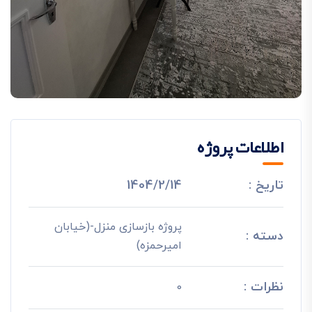
اطلاعات پروژه
تاریخ :
1404/2/14
پروژه بازسازی منزل-(خیابان
دسته :
امیرحمزه)
نظرات :
0