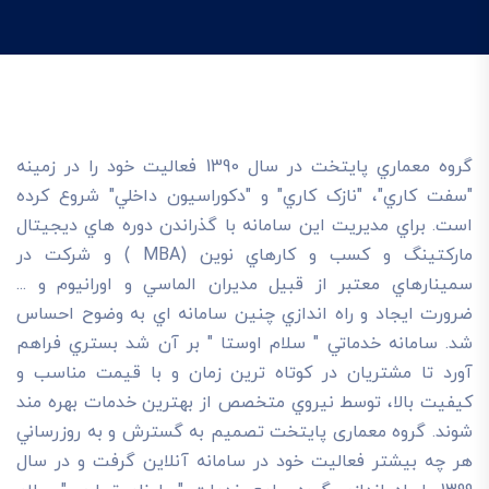
گروه معماري پايتخت در سال 1390 فعاليت خود را در زمينه
"سفت کاري"، "نازک کاري" و "دکوراسيون داخلي" شروع کرده
است. براي مديريت اين سامانه با گذراندن دوره هاي ديجيتال
مارکتينگ و کسب و کارهاي نوين (MBA ) و شرکت در
سمينارهاي معتبر از قبيل مديران الماسي و اورانيوم و ...
ضرورت ايجاد و راه اندازي چنين سامانه اي به وضوح احساس
شد. سامانه خدماتي " سلام اوستا " بر آن شد بستري فراهم
آورد تا مشتريان در کوتاه ترين زمان و با قيمت مناسب و
کيفيت بالا، توسط نيروي متخصص از بهترين خدمات بهره مند
شوند. گروه معماری پایتخت تصميم به گسترش و به روزرساني
هر چه بيشتر فعاليت خود در سامانه آنلاين گرفت و در سال