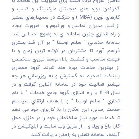
داخلي" شروع کرده است. براي مديريت اين سامانه با
گذراندن دوره هاي ديجيتال مارکتينگ و کسب و
کارهاي نوين (MBA ) و شرکت در سمينارهاي معتبر
از قبيل مديران الماسي و اورانيوم و ... ضرورت ايجاد
و راه اندازي چنين سامانه اي به وضوح احساس شد.
سامانه خدماتي " سلام اوستا " بر آن شد بستري
فراهم آورد تا مشتريان در کوتاه ترين زمان و با
قيمت مناسب و کيفيت بالا، توسط نيروي متخصص
از بهترين خدمات بهره مند شوند. گروه معماری
پایتخت تصميم به گسترش و به روزرساني هر چه
بيشتر فعاليت خود در سامانه آنلاين گرفت و در
سال 1399 با راه اندازي گروه جامع خدمات " با نام
تجاري " سلام اوستا " و با هدف ارتقاي سيستم
خدمت رساني، اين امکان را به کاربران خود مي دهد
تا خدمات مورد نياز ساختماني خود را در منزل، محل
کار، باغ و ويلا و ... از طريق وب سايت و اپليکيشن در
آينده، .سامانه تلفني به راحتي دريافت کنند