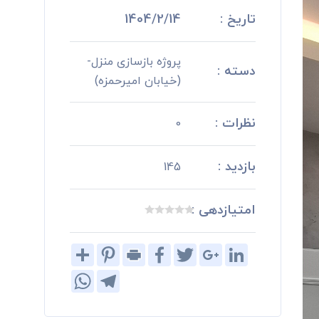
تاریخ :
1404/2/14
پروژه بازسازی منزل-
دسته :
(خیابان امیرحمزه)
نظرات :
0
بازدید :
145
امتیازدهی :
Share
Pinterest
Print
Facebook
Twitter
Google+
LinkedIn
WhatsApp
Telegram