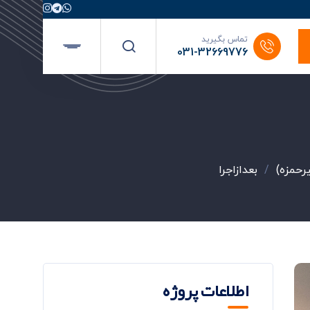
تماس بگیرید
031-32669776
رحمزه)
/
بعدازاجرا
اطلاعات پروژه