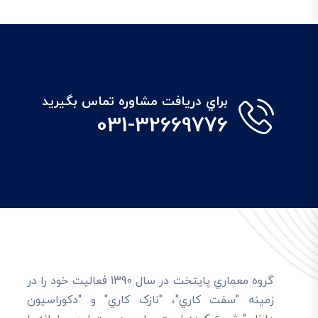
براي دريافت مشاوره تماس بگيريد
031-32669776
گروه معماري پايتخت در سال 1390 فعاليت خود را در
زمينه "سفت کاري"، "نازک کاري" و "دکوراسيون