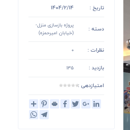
تاریخ :
1404/2/14
پروژه بازسازی منزل-
دسته :
(خیابان امیرحمزه)
نظرات :
0
بازدید :
135
امتیازدهی :
Share
Pinterest
Print
Facebook
Twitter
Google+
LinkedIn
WhatsApp
Telegram