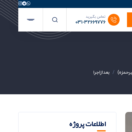
تماس بگیرید
031-32669776
رحمزه)
/
بعدازاجرا
اطلاعات پروژه