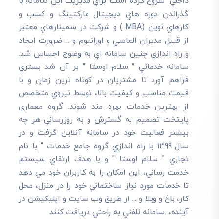
داخلي" شروع کرده است. براي مديريت اين سامانه با
گذراندن دوره هاي ديجيتال مارکتينگ و کسب و
کارهاي نوين (MBA ) و شرکت در سمينارهاي معتبر
از قبيل مديران الماسي و اورانيوم و ... ضرورت ايجاد
و راه اندازي چنين سامانه اي به وضوح احساس شد.
سامانه خدماتي " سلام اوستا " بر آن شد بستري
فراهم آورد تا مشتريان در کوتاه ترين زمان و با
قيمت مناسب و کيفيت بالا، توسط نيروي متخصص
از بهترين خدمات بهره مند شوند. گروه معماری
پایتخت تصميم به گسترش و به روزرساني هر چه
بيشتر فعاليت خود در سامانه آنلاين گرفت و در
سال 1399 با راه اندازي گروه جامع خدمات " با نام
تجاري " سلام اوستا " و با هدف ارتقاي سيستم
خدمت رساني، اين امکان را به کاربران خود مي دهد
تا خدمات مورد نياز ساختماني خود را در منزل، محل
کار، باغ و ويلا و ... از طريق وب سايت و اپليکيشن در
آينده، .سامانه تلفني به راحتي دريافت کنند