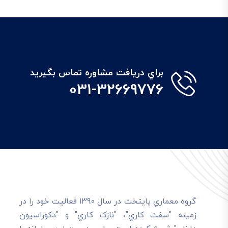
براي دريافت مشاوره تماس بگيريد
031-32669776
گروه معماري پايتخت در سال 1390 فعاليت خود را در
زمينه "سفت کاري"، "نازک کاري" و "دکوراسيون