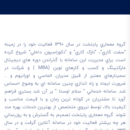
گروه معماري پايتخت در سال 1390 فعاليت خود را در زمينه
"سفت کاري"، "نازک کاري" و "دکوراسيون داخلي" شروع کرده
است. براي مديريت اين سامانه با گذراندن دوره هاي ديجيتال
مارکتينگ و کسب و کارهاي نوين (MBA ) و شرکت در
سمينارهاي معتبر از قبيل مديران الماسي و اورانيوم و ...
ضرورت ايجاد و راه اندازي چنين سامانه اي به وضوح احساس
شد. سامانه خدماتي " سلام اوستا " بر آن شد بستري فراهم
آورد تا مشتريان در کوتاه ترين زمان و با قيمت مناسب و
کيفيت بالا، توسط نيروي متخصص از بهترين خدمات بهره مند
شوند. گروه معماری پایتخت تصميم به گسترش و به روزرساني
هر چه بيشتر فعاليت خود در سامانه آنلاين گرفت و در سال