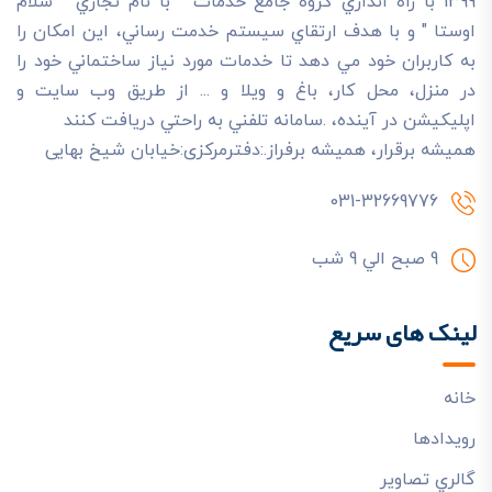
1399 با راه اندازي گروه جامع خدمات " با نام تجاري " سلام
اوستا " و با هدف ارتقاي سيستم خدمت رساني، اين امکان را
به کاربران خود مي دهد تا خدمات مورد نياز ساختماني خود را
در منزل، محل کار، باغ و ويلا و ... از طريق وب سايت و
اپليکيشن در آينده، .سامانه تلفني به راحتي دريافت کنند
هميشه برقرار، هميشه برفراز.:دفترمرکزی:خیابان شیخ بهایی
031-32669776
9 صبح الي 9 شب
لینک های سریع
خانه
رويدادها
گالري تصاوير