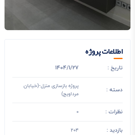
اطلاعات پروژه
تاریخ :
1404/1/27
پروژه بازسازی منزل-(خیابان
دسته :
مرداویج)
نظرات :
0
بازدید :
204