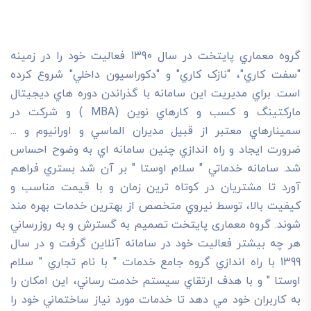
گروه معماري پايتخت در سال 1390 فعاليت خود را در زمينه
"سفت کاري"، "نازک کاري" و "دکوراسيون داخلي" شروع کرده
است. براي مديريت اين سامانه با گذراندن دوره هاي ديجيتال
مارکتينگ و کسب و کارهاي نوين (MBA ) و شرکت در
سمينارهاي معتبر از قبيل مديران الماسي و اورانيوم و ...
ضرورت ايجاد و راه اندازي چنين سامانه اي به وضوح احساس
شد. سامانه خدماتي " سلام اوستا " بر آن شد بستري فراهم
آورد تا مشتريان در کوتاه ترين زمان و با قيمت مناسب و
کيفيت بالا، توسط نيروي متخصص از بهترين خدمات بهره مند
شوند. گروه معماری پایتخت تصميم به گسترش و به روزرساني
هر چه بيشتر فعاليت خود در سامانه آنلاين گرفت و در سال
1399 با راه اندازي گروه جامع خدمات " با نام تجاري " سلام
اوستا " و با هدف ارتقاي سيستم خدمت رساني، اين امکان را
به کاربران خود مي دهد تا خدمات مورد نياز ساختماني خود را