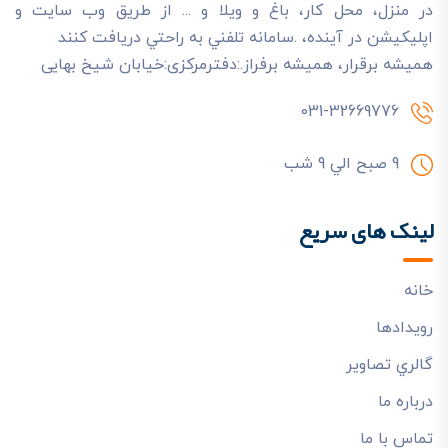
در منزل، محل کار، باغ و ويلا و ... از طريق وب سايت و
اپليکيشن در آينده، .سامانه تلفني به راحتي دريافت کنند
هميشه برقرار، هميشه برفراز.:دفترمرکزی:خیابان شیخ بهایی
031-32669776
9 صبح الي 9 شب
لینک های سریع
خانه
رويدادها
گالري تصاوير
درباره ما
تماس با ما