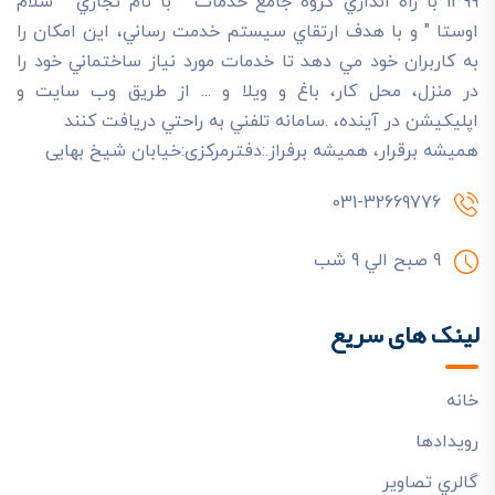
1399 با راه اندازي گروه جامع خدمات " با نام تجاري " سلام
اوستا " و با هدف ارتقاي سيستم خدمت رساني، اين امکان را
به کاربران خود مي دهد تا خدمات مورد نياز ساختماني خود را
در منزل، محل کار، باغ و ويلا و ... از طريق وب سايت و
اپليکيشن در آينده، .سامانه تلفني به راحتي دريافت کنند
هميشه برقرار، هميشه برفراز.:دفترمرکزی:خیابان شیخ بهایی
031-32669776
9 صبح الي 9 شب
لینک های سریع
خانه
رويدادها
گالري تصاوير