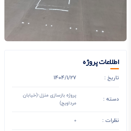
اطلاعات پروژه
تاریخ :
1404/1/27
پروژه بازسازی منزل-(خیابان
دسته :
مرداویج)
نظرات :
0