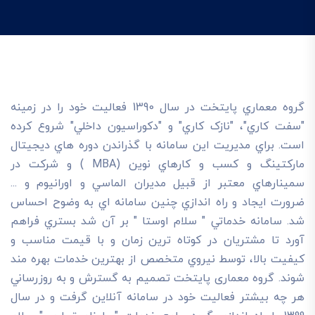
گروه معماري پايتخت در سال 1390 فعاليت خود را در زمينه
"سفت کاري"، "نازک کاري" و "دکوراسيون داخلي" شروع کرده
است. براي مديريت اين سامانه با گذراندن دوره هاي ديجيتال
مارکتينگ و کسب و کارهاي نوين (MBA ) و شرکت در
سمينارهاي معتبر از قبيل مديران الماسي و اورانيوم و ...
ضرورت ايجاد و راه اندازي چنين سامانه اي به وضوح احساس
شد. سامانه خدماتي " سلام اوستا " بر آن شد بستري فراهم
آورد تا مشتريان در کوتاه ترين زمان و با قيمت مناسب و
کيفيت بالا، توسط نيروي متخصص از بهترين خدمات بهره مند
شوند. گروه معماری پایتخت تصميم به گسترش و به روزرساني
هر چه بيشتر فعاليت خود در سامانه آنلاين گرفت و در سال