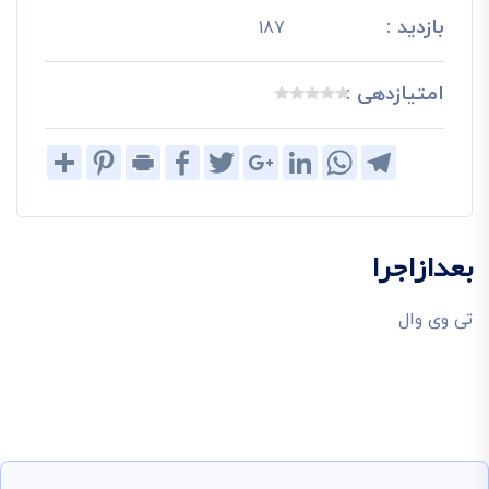
بازدید :
187
امتیازدهی :
Share
Pinterest
Print
Facebook
Twitter
Google+
LinkedIn
WhatsApp
Telegram
بعدازاجرا
تی وی وال