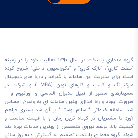
گروه معماري پايتخت در سال 1390 فعاليت خود را در زمينه
"سفت کاري"، "نازک کاري" و "دکوراسيون داخلي" شروع کرده
است. براي مديريت اين سامانه با گذراندن دوره هاي ديجيتال
مارکتينگ و کسب و کارهاي نوين (MBA ) و شرکت در
سمينارهاي معتبر از قبيل مديران الماسي و اورانيوم و ...
ضرورت ايجاد و راه اندازي چنين سامانه اي به وضوح احساس
شد. سامانه خدماتي " سلام اوستا " بر آن شد بستري فراهم
آورد تا مشتريان در کوتاه ترين زمان و با قيمت مناسب و
کيفيت بالا، توسط نيروي متخصص از بهترين خدمات بهره مند
شوند. گروه معماری پایتخت تصميم به گسترش و به روزرساني