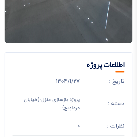
اطلاعات پروژه
تاریخ :
1404/1/27
پروژه بازسازی منزل-(خیابان
دسته :
مرداویج)
نظرات :
0