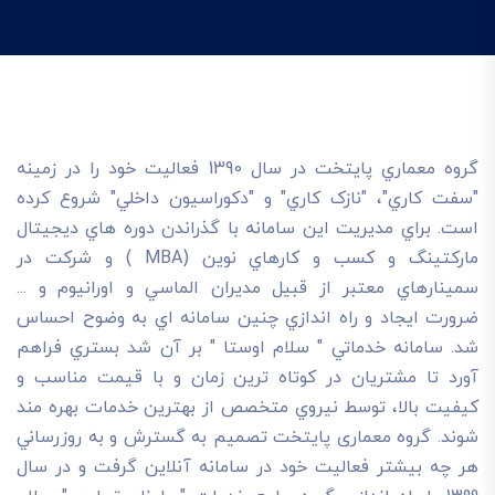
گروه معماري پايتخت در سال 1390 فعاليت خود را در زمينه
"سفت کاري"، "نازک کاري" و "دکوراسيون داخلي" شروع کرده
است. براي مديريت اين سامانه با گذراندن دوره هاي ديجيتال
مارکتينگ و کسب و کارهاي نوين (MBA ) و شرکت در
سمينارهاي معتبر از قبيل مديران الماسي و اورانيوم و ...
ضرورت ايجاد و راه اندازي چنين سامانه اي به وضوح احساس
شد. سامانه خدماتي " سلام اوستا " بر آن شد بستري فراهم
آورد تا مشتريان در کوتاه ترين زمان و با قيمت مناسب و
کيفيت بالا، توسط نيروي متخصص از بهترين خدمات بهره مند
شوند. گروه معماری پایتخت تصميم به گسترش و به روزرساني
هر چه بيشتر فعاليت خود در سامانه آنلاين گرفت و در سال