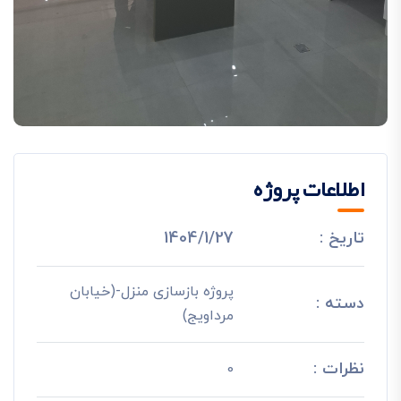
اطلاعات پروژه
تاریخ :
1404/1/27
پروژه بازسازی منزل-(خیابان
دسته :
مرداویج)
نظرات :
0