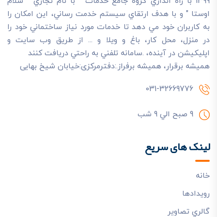
1399 با راه اندازي گروه جامع خدمات " با نام تجاري " سلام
اوستا " و با هدف ارتقاي سيستم خدمت رساني، اين امکان را
به کاربران خود مي دهد تا خدمات مورد نياز ساختماني خود را
در منزل، محل کار، باغ و ويلا و ... از طريق وب سايت و
اپليکيشن در آينده، .سامانه تلفني به راحتي دريافت کنند
هميشه برقرار، هميشه برفراز.:دفترمرکزی:خیابان شیخ بهایی
031-32669776
9 صبح الي 9 شب
لینک های سریع
خانه
رويدادها
گالري تصاوير