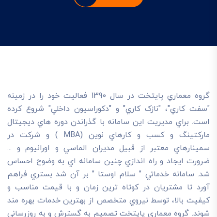
گروه معماري پايتخت در سال 1390 فعاليت خود را در زمينه
"سفت کاري"، "نازک کاري" و "دکوراسيون داخلي" شروع کرده
است. براي مديريت اين سامانه با گذراندن دوره هاي ديجيتال
مارکتينگ و کسب و کارهاي نوين (MBA ) و شرکت در
سمينارهاي معتبر از قبيل مديران الماسي و اورانيوم و ...
ضرورت ايجاد و راه اندازي چنين سامانه اي به وضوح احساس
شد. سامانه خدماتي " سلام اوستا " بر آن شد بستري فراهم
آورد تا مشتريان در کوتاه ترين زمان و با قيمت مناسب و
کيفيت بالا، توسط نيروي متخصص از بهترين خدمات بهره مند
شوند. گروه معماری پایتخت تصميم به گسترش و به روزرساني