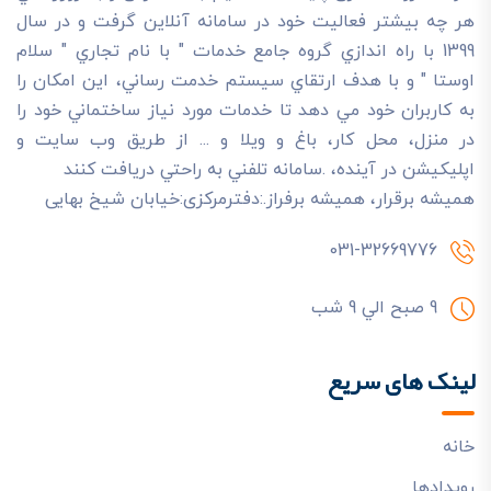
هر چه بيشتر فعاليت خود در سامانه آنلاين گرفت و در سال
1399 با راه اندازي گروه جامع خدمات " با نام تجاري " سلام
اوستا " و با هدف ارتقاي سيستم خدمت رساني، اين امکان را
به کاربران خود مي دهد تا خدمات مورد نياز ساختماني خود را
در منزل، محل کار، باغ و ويلا و ... از طريق وب سايت و
اپليکيشن در آينده، .سامانه تلفني به راحتي دريافت کنند
هميشه برقرار، هميشه برفراز.:دفترمرکزی:خیابان شیخ بهایی
031-32669776
9 صبح الي 9 شب
لینک های سریع
خانه
رويدادها