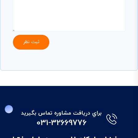
براي دريافت مشاوره تماس بگيريد
031-32669776