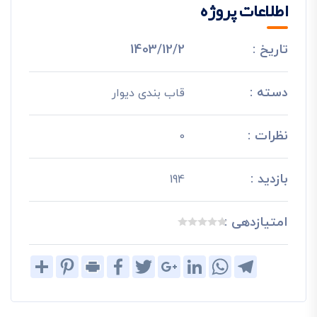
اطلاعات پروژه
تاریخ :
1403/12/2
دسته :
قاب بندی دیوار
نظرات :
0
بازدید :
194
امتیازدهی :
Share
Pinterest
Print
Facebook
Twitter
Google+
LinkedIn
WhatsApp
Telegram