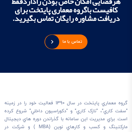
هرفضایی امکان خاص بودن راداردفقط
کافیست باگروه معماری پایتخت برای
دریافت مشاوره رایگان تماس بگیرید.
تماس با ما
گروه معماري پايتخت در سال 1390 فعاليت خود را در زمينه
"سفت کاري"، "نازک کاري" و "دکوراسيون داخلي" شروع کرده
است. براي مديريت اين سامانه با گذراندن دوره هاي ديجيتال
مارکتينگ و کسب و کارهاي نوين (MBA ) و شرکت در