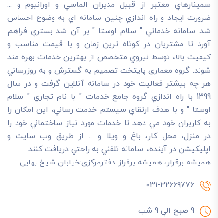
سمينارهاي معتبر از قبيل مديران الماسي و اورانيوم و ...
ضرورت ايجاد و راه اندازي چنين سامانه اي به وضوح احساس
شد. سامانه خدماتي " سلام اوستا " بر آن شد بستري فراهم
آورد تا مشتريان در کوتاه ترين زمان و با قيمت مناسب و
کيفيت بالا، توسط نيروي متخصص از بهترين خدمات بهره مند
شوند. گروه معماری پایتخت تصميم به گسترش و به روزرساني
هر چه بيشتر فعاليت خود در سامانه آنلاين گرفت و در سال
1399 با راه اندازي گروه جامع خدمات " با نام تجاري " سلام
اوستا " و با هدف ارتقاي سيستم خدمت رساني، اين امکان را
به کاربران خود مي دهد تا خدمات مورد نياز ساختماني خود را
در منزل، محل کار، باغ و ويلا و ... از طريق وب سايت و
اپليکيشن در آينده، .سامانه تلفني به راحتي دريافت کنند
هميشه برقرار، هميشه برفراز.:دفترمرکزی:خیابان شیخ بهایی
031-32669776
9 صبح الي 9 شب