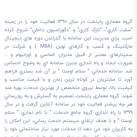
گروه معماري پايتخت در سال 1390 فعاليت خود را در زمينه
"سفت کاري"، "نازک کاري" و "دکوراسيون داخلي" شروع کرده
است. براي مديريت اين سامانه با گذراندن دوره هاي ديجيتال
مارکتينگ و کسب و کارهاي نوين (MBA ) و شرکت در
سمينارهاي معتبر از قبيل مديران الماسي و اورانيوم و ...
ضرورت ايجاد و راه اندازي چنين سامانه اي به وضوح احساس
شد. سامانه خدماتي " سلام اوستا " بر آن شد بستري فراهم
آورد تا مشتريان در کوتاه ترين زمان و با قيمت مناسب و
کيفيت بالا، توسط نيروي متخصص از بهترين خدمات بهره مند
شوند. گروه معماری پایتخت تصميم به گسترش و به روزرساني
هر چه بيشتر فعاليت خود در سامانه آنلاين گرفت و در سال
1399 با راه اندازي گروه جامع خدمات " با نام تجاري " سلام
اوستا " و با هدف ارتقاي سيستم خدمت رساني، اين امکان را
به کاربران خود مي دهد تا خدمات مورد نياز ساختماني خود را