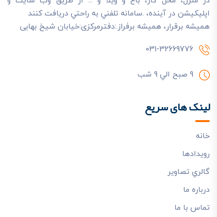
در منزل، محل کار، باغ و ويلا و ... از طريق وب سايت و
اپليکيشن در آينده، .سامانه تلفني به راحتي دريافت کنند
هميشه برقرار، هميشه برفراز.:دفترمرکزی:خیابان شیخ بهایی
031-32669776
9 صبح الي 9 شب
لینک های سریع
خانه
رويدادها
گالري تصاوير
درباره ما
تماس با ما