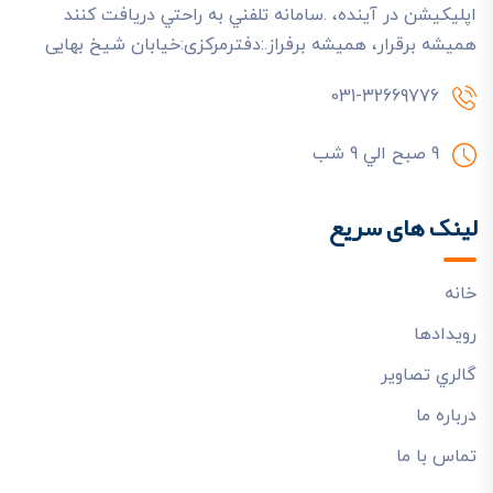
اپليکيشن در آينده، .سامانه تلفني به راحتي دريافت کنند
هميشه برقرار، هميشه برفراز.:دفترمرکزی:خیابان شیخ بهایی
031-32669776
9 صبح الي 9 شب
لینک های سریع
خانه
رويدادها
گالري تصاوير
درباره ما
تماس با ما