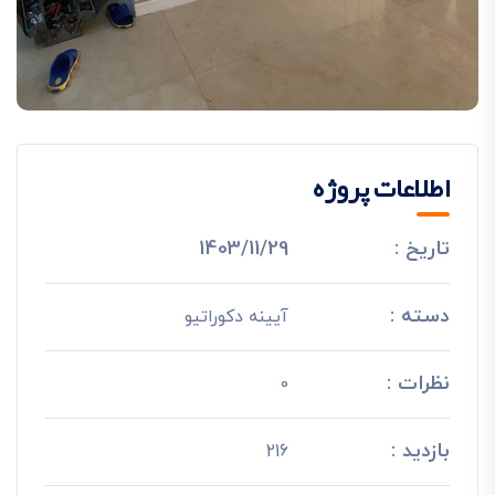
اطلاعات پروژه
تاریخ :
1403/11/29
دسته :
آیینه دکوراتیو
نظرات :
0
بازدید :
216