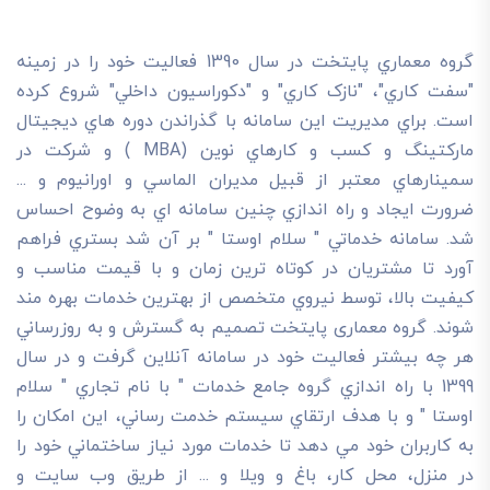
گروه معماري پايتخت در سال 1390 فعاليت خود را در زمينه
"سفت کاري"، "نازک کاري" و "دکوراسيون داخلي" شروع کرده
است. براي مديريت اين سامانه با گذراندن دوره هاي ديجيتال
مارکتينگ و کسب و کارهاي نوين (MBA ) و شرکت در
سمينارهاي معتبر از قبيل مديران الماسي و اورانيوم و ...
ضرورت ايجاد و راه اندازي چنين سامانه اي به وضوح احساس
شد. سامانه خدماتي " سلام اوستا " بر آن شد بستري فراهم
آورد تا مشتريان در کوتاه ترين زمان و با قيمت مناسب و
کيفيت بالا، توسط نيروي متخصص از بهترين خدمات بهره مند
شوند. گروه معماری پایتخت تصميم به گسترش و به روزرساني
هر چه بيشتر فعاليت خود در سامانه آنلاين گرفت و در سال
1399 با راه اندازي گروه جامع خدمات " با نام تجاري " سلام
اوستا " و با هدف ارتقاي سيستم خدمت رساني، اين امکان را
به کاربران خود مي دهد تا خدمات مورد نياز ساختماني خود را
در منزل، محل کار، باغ و ويلا و ... از طريق وب سايت و