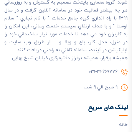
شوند. گروه معماری پایتخت تصميم به گسترش و به روزرساني
هر چه بيشتر فعاليت خود در سامانه آنلاين گرفت و در سال
1399 با راه اندازي گروه جامع خدمات " با نام تجاري " سلام
اوستا " و با هدف ارتقاي سيستم خدمت رساني، اين امکان را
به کاربران خود مي دهد تا خدمات مورد نياز ساختماني خود را
در منزل، محل کار، باغ و ويلا و ... از طريق وب سايت و
اپليکيشن در آينده، .سامانه تلفني به راحتي دريافت کنند
هميشه برقرار، هميشه برفراز.:دفترمرکزی:خیابان شیخ بهایی
031-32669776
9 صبح الي 9 شب
لینک های سریع
خانه