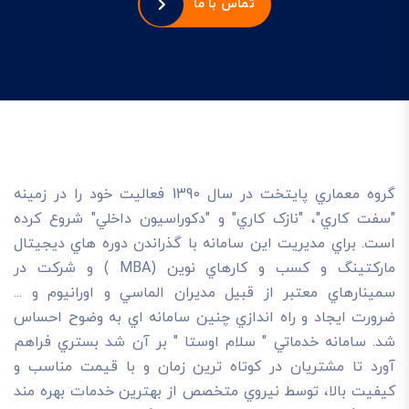
تماس با ما
گروه معماري پايتخت در سال 1390 فعاليت خود را در زمينه
"سفت کاري"، "نازک کاري" و "دکوراسيون داخلي" شروع کرده
است. براي مديريت اين سامانه با گذراندن دوره هاي ديجيتال
مارکتينگ و کسب و کارهاي نوين (MBA ) و شرکت در
سمينارهاي معتبر از قبيل مديران الماسي و اورانيوم و ...
ضرورت ايجاد و راه اندازي چنين سامانه اي به وضوح احساس
شد. سامانه خدماتي " سلام اوستا " بر آن شد بستري فراهم
آورد تا مشتريان در کوتاه ترين زمان و با قيمت مناسب و
کيفيت بالا، توسط نيروي متخصص از بهترين خدمات بهره مند