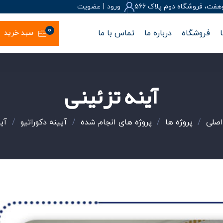
، فروشگاه دوم پلاک 566
ورود
|
عضويت
0
فروشگاه
درباره ما
تماس با ما
سبد خرید
آینه تزئینی
صلی
/
پروژه ها
/
پروژه های انجام شده
/
آیینه دکوراتیو
/
آی