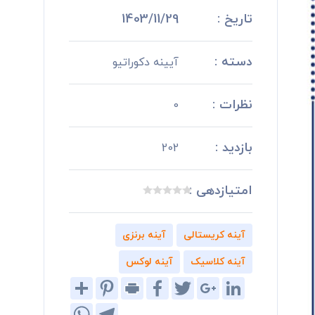
تاریخ :
1403/11/29
دسته :
آیینه دکوراتیو
نظرات :
0
بازدید :
202
امتیازدهی :
آینه کریستالی
آینه برنزی
آینه کلاسیک
آینه لوکس
Share
Pinterest
Print
Facebook
Twitter
Google+
LinkedIn
WhatsApp
Telegram