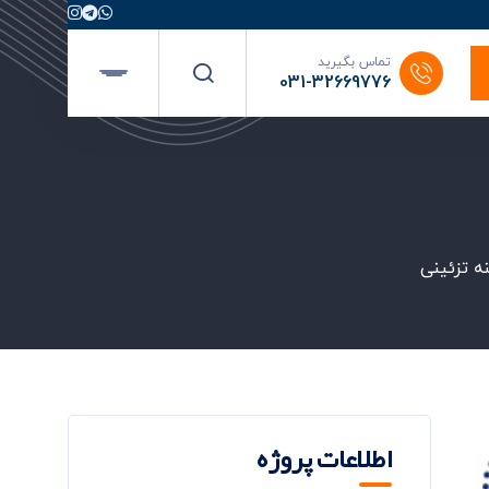
تماس بگیرید
031-32669776
نه تزئینی
اطلاعات پروژه