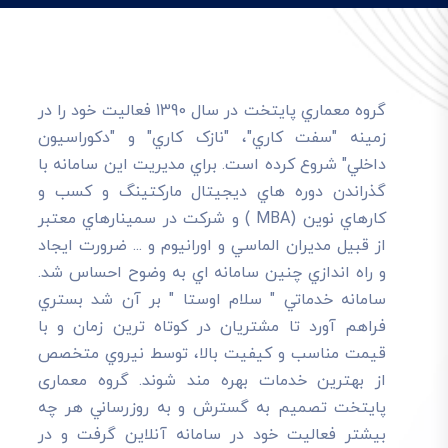
گروه معماري پايتخت در سال 1390 فعاليت خود را در
زمينه "سفت کاري"، "نازک کاري" و "دکوراسيون
داخلي" شروع کرده است. براي مديريت اين سامانه با
گذراندن دوره هاي ديجيتال مارکتينگ و کسب و
کارهاي نوين (MBA ) و شرکت در سمينارهاي معتبر
از قبيل مديران الماسي و اورانيوم و ... ضرورت ايجاد
و راه اندازي چنين سامانه اي به وضوح احساس شد.
سامانه خدماتي " سلام اوستا " بر آن شد بستري
فراهم آورد تا مشتريان در کوتاه ترين زمان و با
قيمت مناسب و کيفيت بالا، توسط نيروي متخصص
از بهترين خدمات بهره مند شوند. گروه معماری
پایتخت تصميم به گسترش و به روزرساني هر چه
بيشتر فعاليت خود در سامانه آنلاين گرفت و در