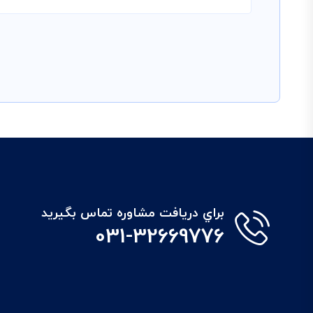
براي دريافت مشاوره تماس بگيريد
031-32669776