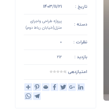
تاریخ :
1403/11/21
پروژه طراحی واجرای
دسته :
منزل(خیابان رباط دوم)
نظرات :
0
بازدید :
212
امتیازدهی :
Share
Pinterest
Print
Facebook
Twitter
Google+
LinkedIn
WhatsApp
Telegram