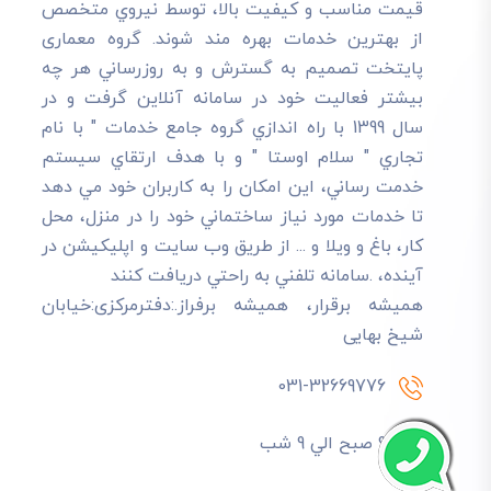
قيمت مناسب و کيفيت بالا، توسط نيروي متخصص
از بهترين خدمات بهره مند شوند. گروه معماری
پایتخت تصميم به گسترش و به روزرساني هر چه
بيشتر فعاليت خود در سامانه آنلاين گرفت و در
سال 1399 با راه اندازي گروه جامع خدمات " با نام
تجاري " سلام اوستا " و با هدف ارتقاي سيستم
خدمت رساني، اين امکان را به کاربران خود مي دهد
تا خدمات مورد نياز ساختماني خود را در منزل، محل
کار، باغ و ويلا و ... از طريق وب سايت و اپليکيشن در
آينده، .سامانه تلفني به راحتي دريافت کنند
هميشه برقرار، هميشه برفراز.:دفترمرکزی:خیابان
شیخ بهایی
031-32669776
9 صبح الي 9 شب