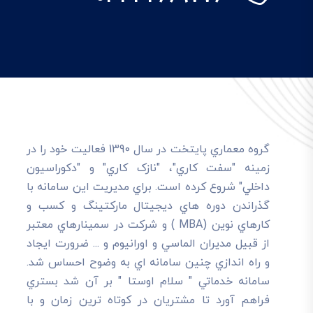
گروه معماري پايتخت در سال 1390 فعاليت خود را در
زمينه "سفت کاري"، "نازک کاري" و "دکوراسيون
داخلي" شروع کرده است. براي مديريت اين سامانه با
گذراندن دوره هاي ديجيتال مارکتينگ و کسب و
کارهاي نوين (MBA ) و شرکت در سمينارهاي معتبر
از قبيل مديران الماسي و اورانيوم و ... ضرورت ايجاد
و راه اندازي چنين سامانه اي به وضوح احساس شد.
سامانه خدماتي " سلام اوستا " بر آن شد بستري
فراهم آورد تا مشتريان در کوتاه ترين زمان و با