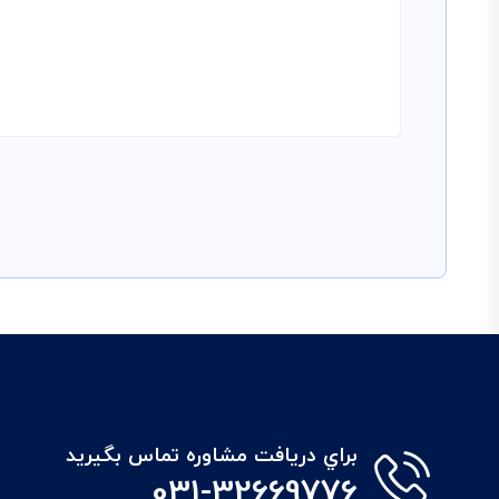
براي دريافت مشاوره تماس بگيريد
031-32669776