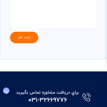
براي دريافت مشاوره تماس بگيريد
031-32669776