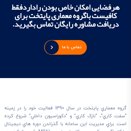
هرفضایی امکان خاص بودن راداردفقط
کافیست باگروه معماری پایتخت برای
دریافت مشاوره رایگان تماس بگیرید.
تماس با ما
گروه معماري پايتخت در سال 1390 فعاليت خود را در زمينه
"سفت کاري"، "نازک کاري" و "دکوراسيون داخلي" شروع کرده
است. براي مديريت اين سامانه با گذراندن دوره هاي ديجيتال