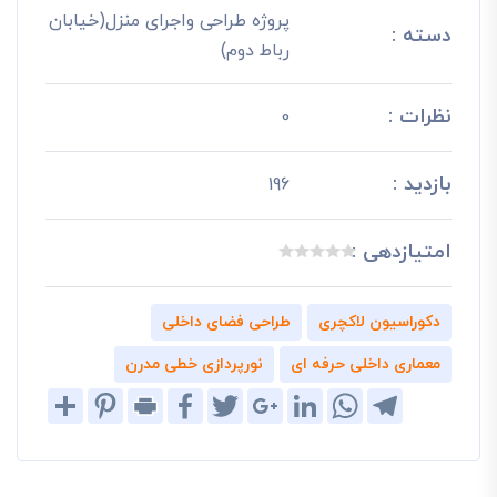
پروژه طراحی واجرای منزل(خیابان
دسته :
رباط دوم)
نظرات :
0
بازدید :
196
امتیازدهی :
دکوراسیون لاکچری
طراحی فضای داخلی
معماری داخلی حرفه ای
نورپردازی خطی مدرن
Share
Pinterest
Print
Facebook
Twitter
Google+
LinkedIn
WhatsApp
Telegram