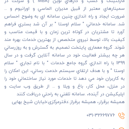
مارکتينگ و کسب و کارهاي نوين (MBA ) و شرکت در
سمينارهاي معتبر از قبيل مديران الماسي و اورانيوم و ...
ضرورت ايجاد و راه اندازي چنين سامانه اي به وضوح احساس
شد. سامانه خدماتي " سلام اوستا " بر آن شد بستري فراهم
آورد تا مشتريان در کوتاه ترين زمان و با قيمت مناسب و
کيفيت بالا، توسط نيروي متخصص از بهترين خدمات بهره مند
شوند. گروه معماری پایتخت تصميم به گسترش و به روزرساني
هر چه بيشتر فعاليت خود در سامانه آنلاين گرفت و در سال
1399 با راه اندازي گروه جامع خدمات " با نام تجاري " سلام
اوستا " و با هدف ارتقاي سيستم خدمت رساني، اين امکان را
به کاربران خود مي دهد تا خدمات مورد نياز ساختماني خود را
در منزل، محل کار، باغ و ويلا و ... از طريق وب سايت و
اپليکيشن در آينده، .سامانه تلفني به راحتي دريافت کنند
هميشه برقرار، هميشه برفراز.:دفترمرکزی:خیابان شیخ بهایی
031-32669776