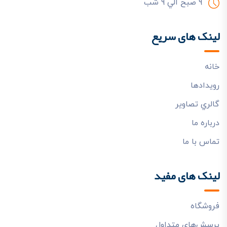
9 صبح الي 9 شب
لینک های سریع
خانه
رويدادها
گالري تصاوير
درباره ما
تماس با ما
لینک های مفید
فروشگاه
پرسش‌هاي متداول