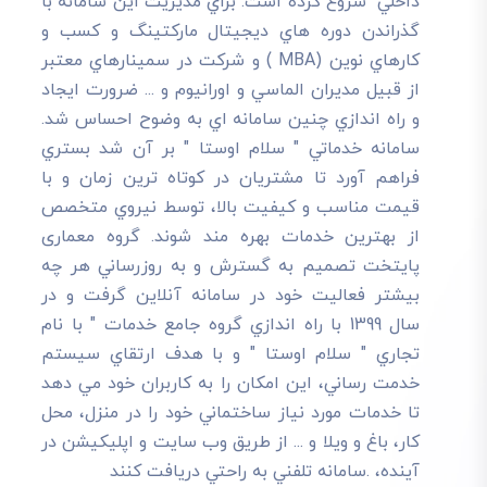
داخلي" شروع کرده است. براي مديريت اين سامانه با
گذراندن دوره هاي ديجيتال مارکتينگ و کسب و
کارهاي نوين (MBA ) و شرکت در سمينارهاي معتبر
از قبيل مديران الماسي و اورانيوم و ... ضرورت ايجاد
و راه اندازي چنين سامانه اي به وضوح احساس شد.
سامانه خدماتي " سلام اوستا " بر آن شد بستري
فراهم آورد تا مشتريان در کوتاه ترين زمان و با
قيمت مناسب و کيفيت بالا، توسط نيروي متخصص
از بهترين خدمات بهره مند شوند. گروه معماری
پایتخت تصميم به گسترش و به روزرساني هر چه
بيشتر فعاليت خود در سامانه آنلاين گرفت و در
سال 1399 با راه اندازي گروه جامع خدمات " با نام
تجاري " سلام اوستا " و با هدف ارتقاي سيستم
خدمت رساني، اين امکان را به کاربران خود مي دهد
تا خدمات مورد نياز ساختماني خود را در منزل، محل
کار، باغ و ويلا و ... از طريق وب سايت و اپليکيشن در
آينده، .سامانه تلفني به راحتي دريافت کنند