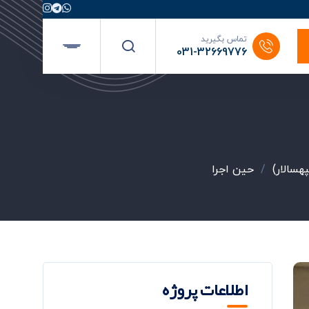
تماس بگیرید
031-32669776
هسالار)
/
حین اجرا
اطلاعات پروژه