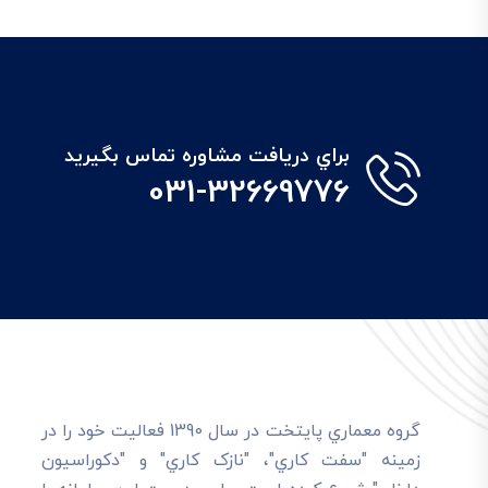
براي دريافت مشاوره تماس بگيريد
031-32669776
گروه معماري پايتخت در سال 1390 فعاليت خود را در
زمينه "سفت کاري"، "نازک کاري" و "دکوراسيون