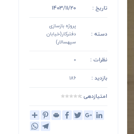
تاریخ :
1403/11/20
پروژه بازسازی
دسته :
دفترکار(خیابان
سپهسالار)
نظرات :
0
بازدید :
186
امتیازدهی :
Share
Pinterest
Print
Facebook
Twitter
Google+
LinkedIn
WhatsApp
Telegram