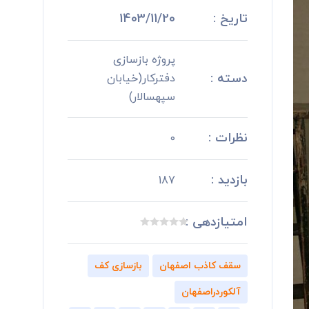
تاریخ :
1403/11/20
پروژه بازسازی
دسته :
دفترکار(خیابان
سپهسالار)
نظرات :
0
بازدید :
187
امتیازدهی :
سقف کاذب اصفهان
بازسازی کف
آلکوردراصفهان