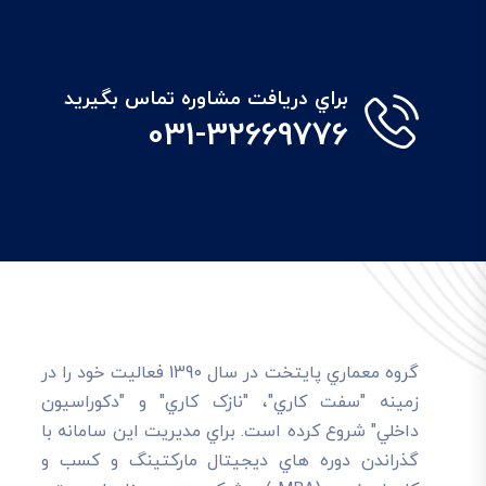
براي دريافت مشاوره تماس بگيريد
031-32669776
گروه معماري پايتخت در سال 1390 فعاليت خود را در
زمينه "سفت کاري"، "نازک کاري" و "دکوراسيون
داخلي" شروع کرده است. براي مديريت اين سامانه با
گذراندن دوره هاي ديجيتال مارکتينگ و کسب و