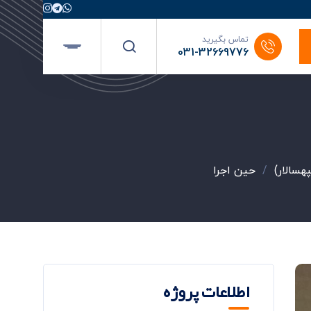
تماس بگیرید
031-32669776
هسالار)
/
حین اجرا
اطلاعات پروژه