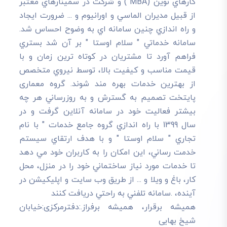
کارهاي نوين (MBA ) و شرکت در سمينارهاي معتبر
از قبيل مديران الماسي و اورانيوم و ... ضرورت ايجاد
و راه اندازي چنين سامانه اي به وضوح احساس شد.
سامانه خدماتي " سلام اوستا " بر آن شد بستري
فراهم آورد تا مشتريان در کوتاه ترين زمان و با
قيمت مناسب و کيفيت بالا، توسط نيروي متخصص
از بهترين خدمات بهره مند شوند. گروه معماری
پایتخت تصميم به گسترش و به روزرساني هر چه
بيشتر فعاليت خود در سامانه آنلاين گرفت و در
سال 1399 با راه اندازي گروه جامع خدمات " با نام
تجاري " سلام اوستا " و با هدف ارتقاي سيستم
خدمت رساني، اين امکان را به کاربران خود مي دهد
تا خدمات مورد نياز ساختماني خود را در منزل، محل
کار، باغ و ويلا و ... از طريق وب سايت و اپليکيشن در
آينده، .سامانه تلفني به راحتي دريافت کنند
هميشه برقرار، هميشه برفراز.:دفترمرکزی:خیابان
شیخ بهایی