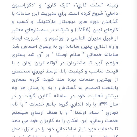
زمينه "سفت کاري"، "نازک کاري" و "دکوراسيون
داخلي" شروع کرده است. براي مديريت اين سامانه با
گذراندن دوره هاي ديجيتال مارکتينگ و کسب و
کارهاي نوين (MBA ) و شرکت در سمينارهاي معتبر
از قبيل مديران الماسي و اورانيوم و ... ضرورت ايجاد
و راه اندازي چنين سامانه اي به وضوح احساس شد.
سامانه خدماتي " سلام اوستا " بر آن شد بستري
فراهم آورد تا مشتريان در کوتاه ترين زمان و با
قيمت مناسب و کيفيت بالا، توسط نيروي متخصص
از بهترين خدمات بهره مند شوند. گروه معماری
پایتخت تصميم به گسترش و به روزرساني هر چه
بيشتر فعاليت خود در سامانه آنلاين گرفت و در
سال 1399 با راه اندازي گروه جامع خدمات " با نام
تجاري " سلام اوستا " و با هدف ارتقاي سيستم
خدمت رساني، اين امکان را به کاربران خود مي دهد
تا خدمات مورد نياز ساختماني خود را در منزل، محل