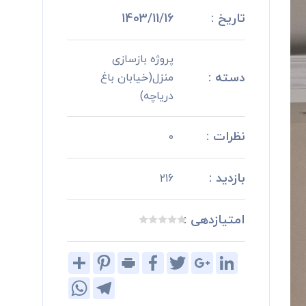
تاریخ :
1403/11/16
پروژه بازسازی
دسته :
منزل(خیابان باغ
دریاچه)
نظرات :
0
بازدید :
216
امتیازدهی :
Share
Pinterest
Print
Facebook
Twitter
Google+
LinkedIn
WhatsApp
Telegram