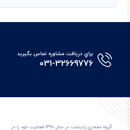
براي دريافت مشاوره تماس بگيريد
031-32669776
گروه معماري پايتخت در سال 1390 فعاليت خود را در