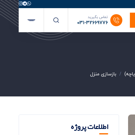
تماس بگیرید
031-32669776
یاچه)
/
بازسازی منزل
اطلاعات پروژه