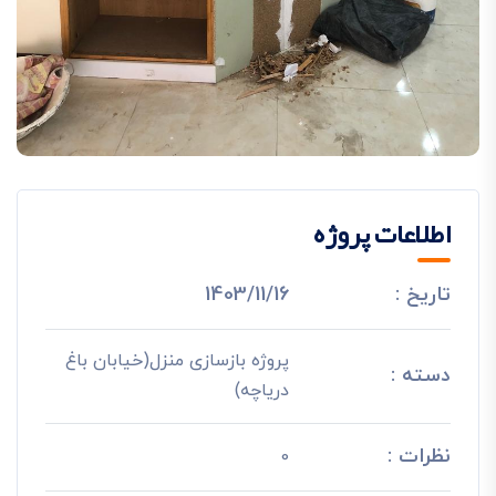
اطلاعات پروژه
تاریخ :
1403/11/16
پروژه بازسازی منزل(خیابان باغ
دسته :
دریاچه)
نظرات :
0