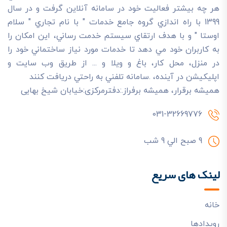
هر چه بيشتر فعاليت خود در سامانه آنلاين گرفت و در سال
1399 با راه اندازي گروه جامع خدمات " با نام تجاري " سلام
اوستا " و با هدف ارتقاي سيستم خدمت رساني، اين امکان را
به کاربران خود مي دهد تا خدمات مورد نياز ساختماني خود را
در منزل، محل کار، باغ و ويلا و ... از طريق وب سايت و
اپليکيشن در آينده، .سامانه تلفني به راحتي دريافت کنند
هميشه برقرار، هميشه برفراز.:دفترمرکزی:خیابان شیخ بهایی
031-32669776
9 صبح الي 9 شب
لینک های سریع
خانه
رويدادها