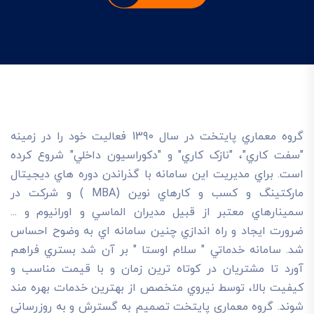
گروه معماري پايتخت در سال 1390 فعاليت خود را در زمينه
"سفت کاري"، "نازک کاري" و "دکوراسيون داخلي" شروع کرده
است. براي مديريت اين سامانه با گذراندن دوره هاي ديجيتال
مارکتينگ و کسب و کارهاي نوين (MBA ) و شرکت در
سمينارهاي معتبر از قبيل مديران الماسي و اورانيوم و ...
ضرورت ايجاد و راه اندازي چنين سامانه اي به وضوح احساس
شد. سامانه خدماتي " سلام اوستا " بر آن شد بستري فراهم
آورد تا مشتريان در کوتاه ترين زمان و با قيمت مناسب و
کيفيت بالا، توسط نيروي متخصص از بهترين خدمات بهره مند
شوند. گروه معماری پایتخت تصميم به گسترش و به روزرساني