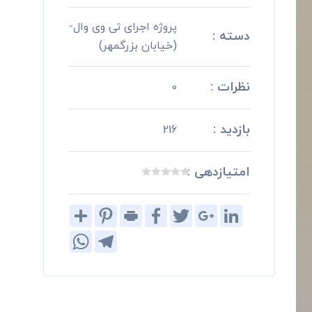
پروژه اجرای تی وی وال-
دسته :
(خیابان بزرگمهر)
نظرات :
0
بازدید :
216
امتیازدهی :
Share
Pinterest
Print
Facebook
Twitter
Google+
LinkedIn
WhatsApp
Telegram