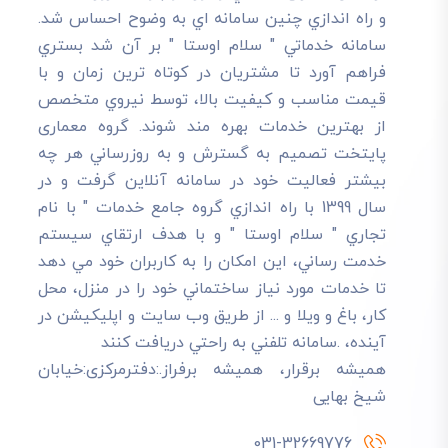
و راه اندازي چنين سامانه اي به وضوح احساس شد.
سامانه خدماتي " سلام اوستا " بر آن شد بستري
فراهم آورد تا مشتريان در کوتاه ترين زمان و با
قيمت مناسب و کيفيت بالا، توسط نيروي متخصص
از بهترين خدمات بهره مند شوند. گروه معماری
پایتخت تصميم به گسترش و به روزرساني هر چه
بيشتر فعاليت خود در سامانه آنلاين گرفت و در
سال 1399 با راه اندازي گروه جامع خدمات " با نام
تجاري " سلام اوستا " و با هدف ارتقاي سيستم
خدمت رساني، اين امکان را به کاربران خود مي دهد
تا خدمات مورد نياز ساختماني خود را در منزل، محل
کار، باغ و ويلا و ... از طريق وب سايت و اپليکيشن در
آينده، .سامانه تلفني به راحتي دريافت کنند
هميشه برقرار، هميشه برفراز.:دفترمرکزی:خیابان
شیخ بهایی
031-32669776