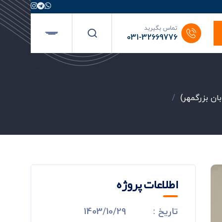
تماس بگیرید
031-32669776
ان بزرگمهر)
/
اطلاعات پروژه
تاریخ :
1403/10/29