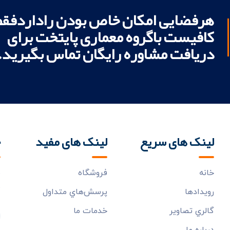
هرفضایی امکان خاص بودن راداردفقط
کافیست باگروه معماری پایتخت برای
دریافت مشاوره رایگان تماس بگیرید.
لینک های سریع
لینک های مفید
خ
خانه
فروشگاه
ب
م
رويدادها
پرسش‌هاي متداول
گالري تصاوير
خدمات ما