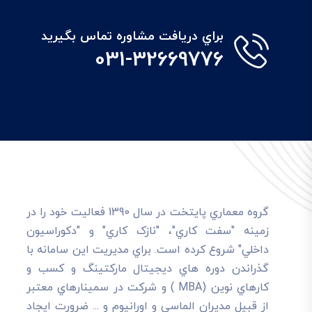
براي دريافت مشاوره تماس بگيريد
031-32669776
گروه معماري پايتخت در سال 1390 فعاليت خود را در
زمينه "سفت کاري"، "نازک کاري" و "دکوراسيون
داخلي" شروع کرده است. براي مديريت اين سامانه با
گذراندن دوره هاي ديجيتال مارکتينگ و کسب و
کارهاي نوين (MBA ) و شرکت در سمينارهاي معتبر
از قبيل مديران الماسي و اورانيوم و ... ضرورت ايجاد