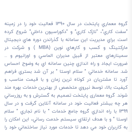
گروه معماري پايتخت در سال 1390 فعاليت خود را در زمينه
"سفت کاري"، "نازک کاري" و "دکوراسيون داخلي" شروع کرده
است. براي مديريت اين سامانه با گذراندن دوره هاي ديجيتال
مارکتينگ و کسب و کارهاي نوين (MBA ) و شرکت در
سمينارهاي معتبر از قبيل مديران الماسي و اورانيوم و ...
ضرورت ايجاد و راه اندازي چنين سامانه اي به وضوح احساس
شد. سامانه خدماتي " سلام اوستا " بر آن شد بستري فراهم
آورد تا مشتريان در کوتاه ترين زمان و با قيمت مناسب و
کيفيت بالا، توسط نيروي متخصص از بهترين خدمات بهره مند
شوند. گروه معماری پایتخت تصميم به گسترش و به روزرساني
هر چه بيشتر فعاليت خود در سامانه آنلاين گرفت و در سال
1399 با راه اندازي گروه جامع خدمات " با نام تجاري " سلام
اوستا " و با هدف ارتقاي سيستم خدمت رساني، اين امکان را
به کاربران خود مي دهد تا خدمات مورد نياز ساختماني خود را