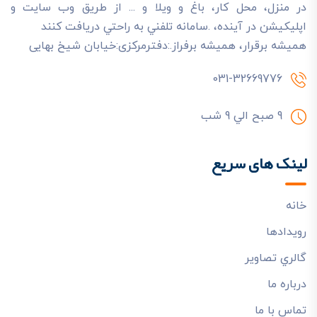
در منزل، محل کار، باغ و ويلا و ... از طريق وب سايت و
اپليکيشن در آينده، .سامانه تلفني به راحتي دريافت کنند
هميشه برقرار، هميشه برفراز.:دفترمرکزی:خیابان شیخ بهایی
031-32669776
9 صبح الي 9 شب
لینک های سریع
خانه
رويدادها
گالري تصاوير
درباره ما
تماس با ما