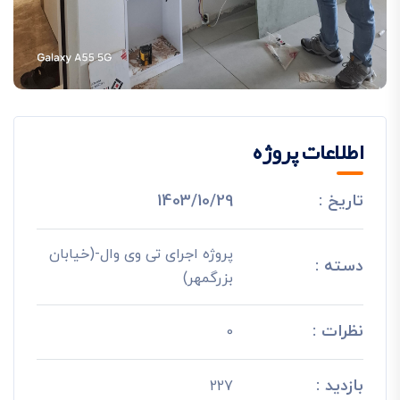
اطلاعات پروژه
تاریخ :
1403/10/29
پروژه اجرای تی وی وال-(خیابان
دسته :
بزرگمهر)
نظرات :
0
بازدید :
227