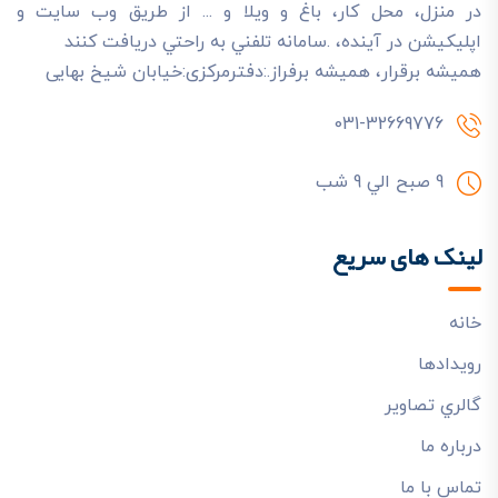
در منزل، محل کار، باغ و ويلا و ... از طريق وب سايت و
اپليکيشن در آينده، .سامانه تلفني به راحتي دريافت کنند
هميشه برقرار، هميشه برفراز.:دفترمرکزی:خیابان شیخ بهایی
031-32669776
9 صبح الي 9 شب
لینک های سریع
خانه
رويدادها
گالري تصاوير
درباره ما
تماس با ما