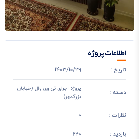
اطلاعات پروژه
تاریخ :
1403/10/29
پروژه اجرای تی وی وال-(خیابان
دسته :
بزرگمهر)
نظرات :
0
بازدید :
240