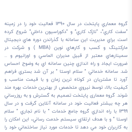
گروه معماري پايتخت در سال 1390 فعاليت خود را در زمينه
"سفت کاري"، "نازک کاري" و "دکوراسيون داخلي" شروع کرده
است. براي مديريت اين سامانه با گذراندن دوره هاي ديجيتال
مارکتينگ و کسب و کارهاي نوين (MBA ) و شرکت در
سمينارهاي معتبر از قبيل مديران الماسي و اورانيوم و ...
ضرورت ايجاد و راه اندازي چنين سامانه اي به وضوح احساس
شد. سامانه خدماتي " سلام اوستا " بر آن شد بستري فراهم
آورد تا مشتريان در کوتاه ترين زمان و با قيمت مناسب و
کيفيت بالا، توسط نيروي متخصص از بهترين خدمات بهره مند
شوند. گروه معماری پایتخت تصميم به گسترش و به روزرساني
هر چه بيشتر فعاليت خود در سامانه آنلاين گرفت و در سال
1399 با راه اندازي گروه جامع خدمات " با نام تجاري " سلام
اوستا " و با هدف ارتقاي سيستم خدمت رساني، اين امکان را
به کاربران خود مي دهد تا خدمات مورد نياز ساختماني خود را